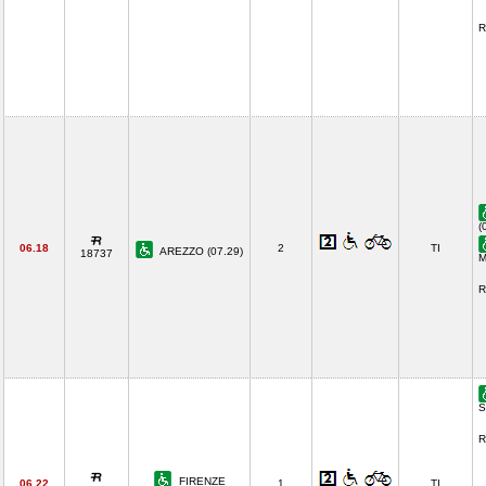
R
(
06.18
2
TI
AREZZO (07.29)
18737
M
R
S
R
FIRENZE
06.22
1
TI