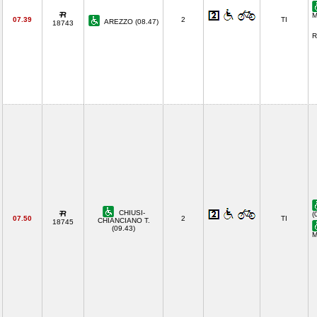
M
07.39
2
TI
AREZZO (08.47)
18743
R
CHIUSI-
(
07.50
2
TI
CHIANCIANO T.
18745
(09.43)
M