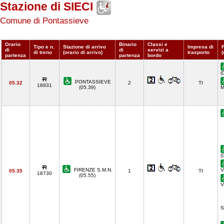
Stazione di SIECI
Comune di Pontassieve
Orario
Binario
Classi e
Tipo e n.
Stazione di arrivo
Impresa di
di
di
servizi a
di treno
(orario di arrivo)
trasporto
(
partenza
partenza
bordo
(
PONTASSIEVE
05.32
2
TI
18931
(05.39)
M
(
FIRENZE S.M.N.
V
05.35
1
TI
18730
(05.55)
V
S