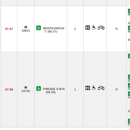
R
S
MONTEVARCHI-
07.57
2
TI
18821
T. (08.37)
M
R
(
FIRENZE S.M.N.
V
07.58
1
TI
18740
(08.20)
V
S
P