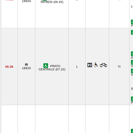
18934
RIFREDI (06.45)
L
P
(
PRATO
V
06.36
1
TI
18820
CENTRALE (07.22)
V
S
P