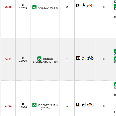
(
06.36
2
TI
AREZZO (07.54)
18739
M
R
(
BORGO
06.53
2
TI
18935
S.LORENZO (07.49)
M
S
R
FIRENZE S.M.N.
07.02
1
TI
18936
(07.25)
L