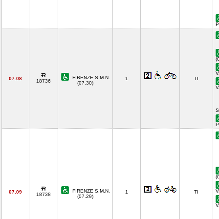
P
(
V
FIRENZE S.M.N.
07.08
1
TI
18736
(07.30)
V
S
P
(
FIRENZE S.M.N.
V
07.09
1
TI
18738
(07.29)
V