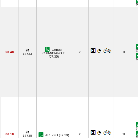
P
CHIUSI-
(
05.48
2
TI
CHIANCIANO T.
18733
(07.35)
M
(
06.18
2
TI
AREZZO (07.29)
18735
M