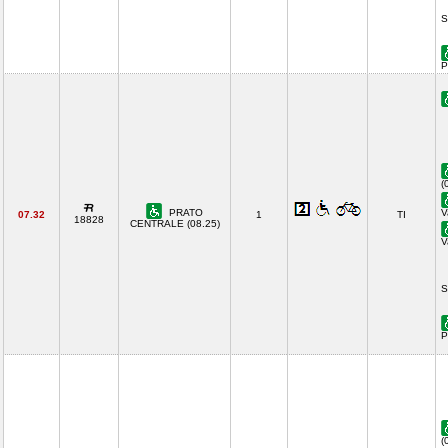
S
P
(
PRATO
V
07.32
1
TI
18828
CENTRALE (08.25)
V
S
P
(