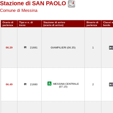
Stazione di SAN PAOLO
Comune di Messina
Orario di
Tipo e n. di
Stazione di arrivo
Binario di
Classi e
partenza
treno
(orario di arrivo)
partenza
bordo
06.29
21681
GIAMPILIERI (06.35)
1
MESSINA CENTRALE
06.49
21680
2
(07.15)