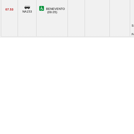
BENEVENTO
07.53
NA153
(09.05)
S
F