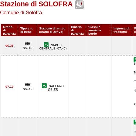
Stazione di SOLOFRA
Comune di Solofra
Orario
Binario
Classi e
Tipo e n.
Stazione di arrivo
Impresa di
F
di
di
servizi a
di treno
(orario di arrivo)
trasporto
(
partenza
partenza
bordo
NAPOLI
06.35
NA740
CENTRALE (07.45)
B
T
C
SALERNO
07.10
NA152
(08.25)
I
P
I