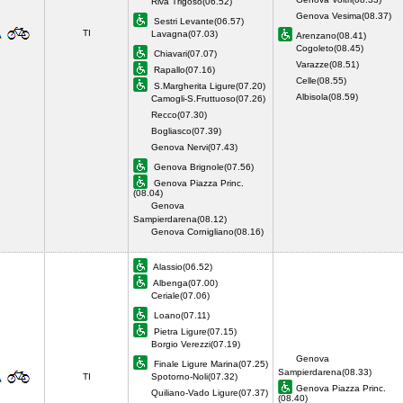
Riva Trigoso(06.52)
Genova Vesima(08.37)
Sestri Levante(06.57)
TI
Lavagna(07.03)
Arenzano(08.41)
Cogoleto(08.45)
Chiavari(07.07)
Varazze(08.51)
Rapallo(07.16)
Celle(08.55)
S.Margherita Ligure(07.20)
Albisola(08.59)
Camogli-S.Fruttuoso(07.26)
Recco(07.30)
Bogliasco(07.39)
Genova Nervi(07.43)
Genova Brignole(07.56)
Genova Piazza Princ.
(08.04)
Genova
Sampierdarena(08.12)
Genova Cornigliano(08.16)
Alassio(06.52)
Albenga(07.00)
Ceriale(07.06)
Loano(07.11)
Pietra Ligure(07.15)
Borgio Verezzi(07.19)
Genova
Finale Ligure Marina(07.25)
Sampierdarena(08.33)
TI
Spotorno-Noli(07.32)
Genova Piazza Princ.
Quiliano-Vado Ligure(07.37)
(08.40)