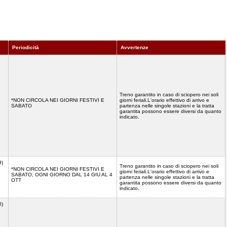
Periodicità
Avvertenze
Treno garantito in caso di sciopero nei soli
*NON CIRCOLA NEI GIORNI FESTIVI E
giorni feriali.L'orario effettivo di arrivo e
SABATO
partenza nelle singole stazioni e la tratta
garantita possono essere diversi da quanto
indicato.
9)
Treno garantito in caso di sciopero nei soli
*NON CIRCOLA NEI GIORNI FESTIVI E
giorni feriali.L'orario effettivo di arrivo e
SABATO, OGNI GIORNO DAL 14 GIU AL 4
partenza nelle singole stazioni e la tratta
OTT
garantita possono essere diversi da quanto
indicato.
0)