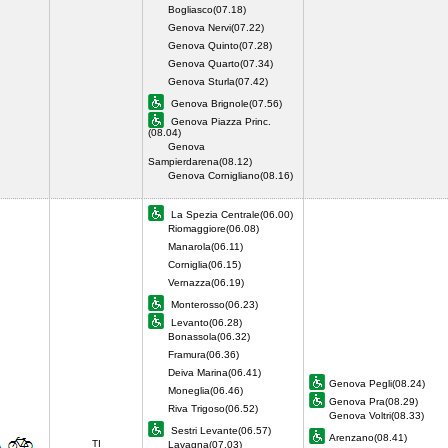
Bogliasco(07.18)
Genova Nervi(07.22)
Genova Quinto(07.28)
Genova Quarto(07.34)
Genova Sturla(07.42)
Genova Brignole(07.56)
Genova Piazza Princ.
(08.04)
Genova
Sampierdarena(08.12)
Genova Cornigliano(08.16)
La Spezia Centrale(06.00)
Riomaggiore(06.08)
Manarola(06.11)
Corniglia(06.15)
Vernazza(06.19)
Monterosso(06.23)
Levanto(06.28)
Bonassola(06.32)
Framura(06.36)
Deiva Marina(06.41)
Genova Pegli(08.24)
Moneglia(06.46)
Genova Pra(08.29)
Riva Trigoso(06.52)
Genova Voltri(08.33)
Sestri Levante(06.57)
Arenzano(08.41)
TI
Lavagna(07.03)