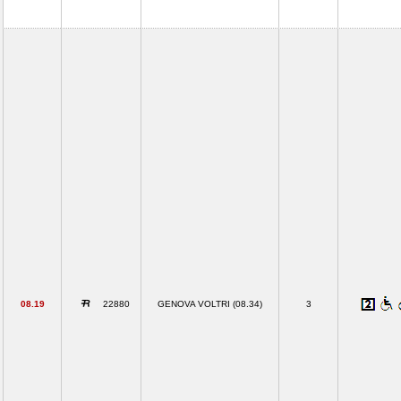
08.19
22880
GENOVA VOLTRI (08.34)
3