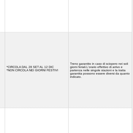
Treno garantito in caso di sciopero nei soli
*CIRCOLA DAL 28 SET AL 12 DIC
giorni feriali.L'orario effettivo di arrivo e
*NON CIRCOLA NEI GIORNI FESTIVI
partenza nelle singole stazioni e la tratta
garantita possono essere diversi da quanto
indicato.