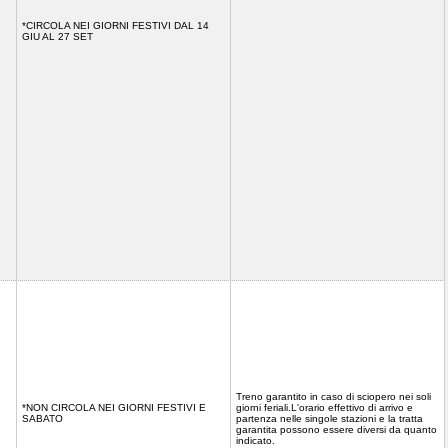
*CIRCOLA NEI GIORNI FESTIVI DAL 14
GIU AL 27 SET
Treno garantito in caso di sciopero nei soli
*NON CIRCOLA NEI GIORNI FESTIVI E
giorni feriali.L'orario effettivo di arrivo e
SABATO
partenza nelle singole stazioni e la tratta
garantita possono essere diversi da quanto
indicato.