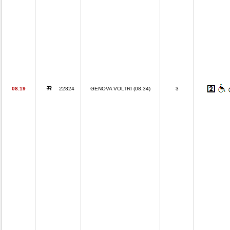
08.19
22824
GENOVA VOLTRI (08.34)
3