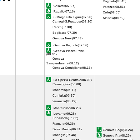
Cogoleto(08.45)
Chiavari(07.07)
Varazze(08.51)
Rapallo(07.16)
Celle(08.55)
S.Margherita Ligure(07.20)
Albisola(08.59)
Camogli-S.Fruttuoso(07.26)
Recco(07.30)
Bogliasco(07.39)
Genova Nervi(07.43)
Genova Brignole(07.56)
Genova Piazza Princ.
(08.04)
Genova
Sampierdarena(08.12)
Genova Cornigliano(08.16)
La Spezia Centrale(06.00)
Riomaggiore(06.08)
Manarola(06.11)
Corniglia(06.15)
Vernazza(06.19)
Monterosso(06.23)
Levanto(06.28)
Bonassola(06.32)
Framura(06.36)
Deiva Marina(06.41)
Genova Pegli(08.24)
Moneglia(06.46)
Genova Pra(08.29)
Genova Voltri(08.33)