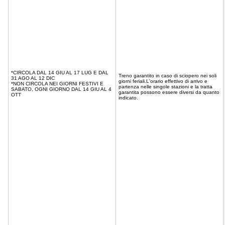
*CIRCOLA DAL 14 GIU AL 17 LUG E DAL
Treno garantito in caso di sciopero nei soli
31 AGO AL 12 DIC
giorni feriali.L'orario effettivo di arrivo e
*NON CIRCOLA NEI GIORNI FESTIVI E
partenza nelle singole stazioni e la tratta
SABATO, OGNI GIORNO DAL 14 GIU AL 4
garantita possono essere diversi da quanto
OTT
indicato.