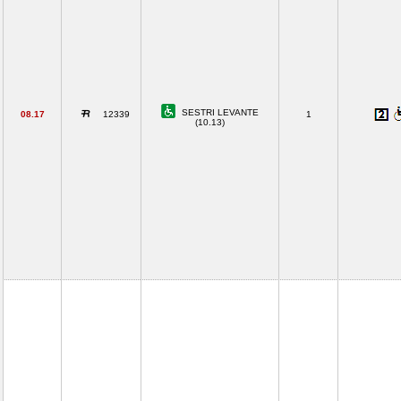
SESTRI LEVANTE
08.17
12339
1
(10.13)