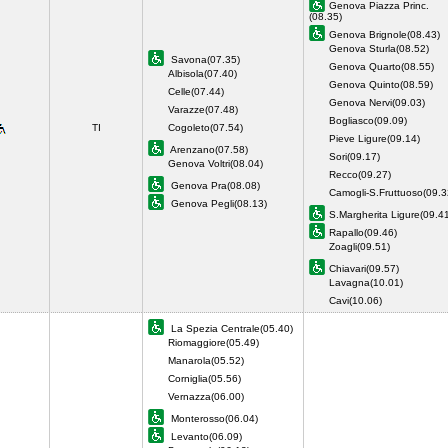
Genova Piazza Princ.
(08.35)
Genova Brignole(08.43)
Genova Sturla(08.52)
Savona(07.35)
Genova Quarto(08.55)
Albisola(07.40)
Genova Quinto(08.59)
Celle(07.44)
Genova Nervi(09.03)
Varazze(07.48)
Bogliasco(09.09)
TI
Cogoleto(07.54)
Pieve Ligure(09.14)
Arenzano(07.58)
Sori(09.17)
Genova Voltri(08.04)
Recco(09.27)
Genova Pra(08.08)
Camogli-S.Fruttuoso(09.3
Genova Pegli(08.13)
S.Margherita Ligure(09.4
Rapallo(09.46)
Zoagli(09.51)
Chiavari(09.57)
Lavagna(10.01)
Cavi(10.06)
La Spezia Centrale(05.40)
Riomaggiore(05.49)
Manarola(05.52)
Corniglia(05.56)
Vernazza(06.00)
Monterosso(06.04)
Levanto(06.09)