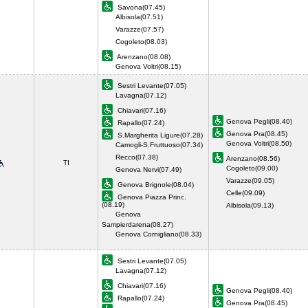
Savona(07.45)
Albisola(07.51)
Varazze(07.57)
Cogoleto(08.03)
Arenzano(08.08)
Genova Voltri(08.15)
Sestri Levante(07.05)
Lavagna(07.12)
Chiavari(07.16)
Genova Pegli(08.40)
Rapallo(07.24)
Genova Pra(08.45)
S.Margherita Ligure(07.28)
Genova Voltri(08.50)
Camogli-S.Fruttuoso(07.34)
Recco(07.38)
Arenzano(08.56)
TI
Cogoleto(09.00)
Genova Nervi(07.49)
Varazze(09.05)
Genova Brignole(08.04)
Celle(09.09)
Genova Piazza Princ.
(08.19)
Albisola(09.13)
Genova
Sampierdarena(08.27)
Genova Cornigliano(08.33)
Sestri Levante(07.05)
Lavagna(07.12)
Chiavari(07.16)
Genova Pegli(08.40)
Rapallo(07.24)
Genova Pra(08.45)