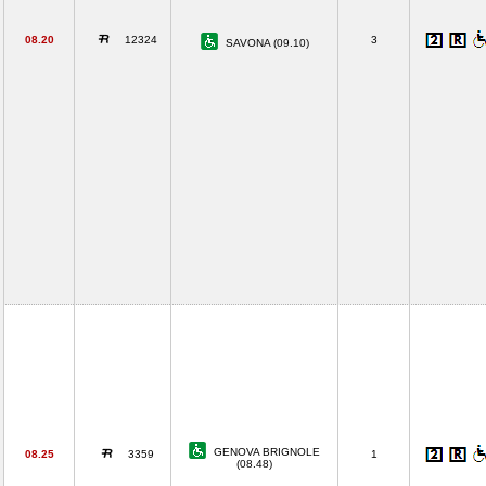
08.20
12324
3
SAVONA (09.10)
GENOVA BRIGNOLE
08.25
3359
1
(08.48)