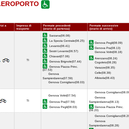
 AEROPORTO
izi a
Impresa di
Fermate precedenti
Fermate successive
trasporto
(orario di partenza)
(orario di arrivo)
Sarzana(06.08)
La Spezia Centrale(06.25)
Genova Pegli(08.09)
Levanto(06.41)
Genova Pra(08.13)
Sestri Levante(06.57)
Genova Voltri(08.18)
Chiavari(07.06)
Arenzano(08.24)
TI
Genova Brignole(07.44)
Cogoleto(08.28)
Genova Piazza Princ.
Varazze(08.35)
(07.53)
Celle(08.39)
Genova
Albisola(08.43)
Sampierdarena(07.59)
Genova Cornigliano(08.03)
Genova Cornigliano(08.0
Genova Voltri(07.54)
Genova
TI
Genova Pra(07.59)
Sampierdarena(08.13)
Genova Pegli(08.03)
Genova Piazza Princ.
(08.20)
Genova Cornigliano(08.2
Genova
Sampierdarena(08.28)