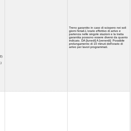
Treno garantito in caso di sciopero nei soli
giorni feriali.L'orario effettivo di arrivo e
partenza nelle singole stazioni e la tratta
garantita possono essere diversi da quanto
indicato. DA [lunedi] A [venerdi]: Possibile
prolungamento di 10 minuti dell'orario di
arrivo per lavori programmati.
2)
1)