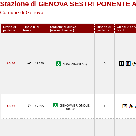
Stazione di GENOVA SESTRI PONENTE
Comune di Genova
Orario di
Tipo e n. di
Stazione di arrivo
Binario di
Classi e serv
partenza
treno
(orario di arrivo)
partenza
bordo
08.06
12320
3
SAVONA (08.50)
GENOVA BRIGNOLE
08.07
22825
1
(08.28)