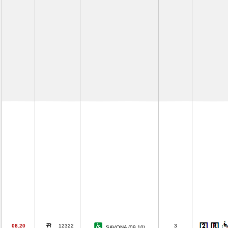
08.20
12322
3
SAVONA (09.10)