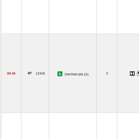
08.36
12326
3
SAVONA (09.22)