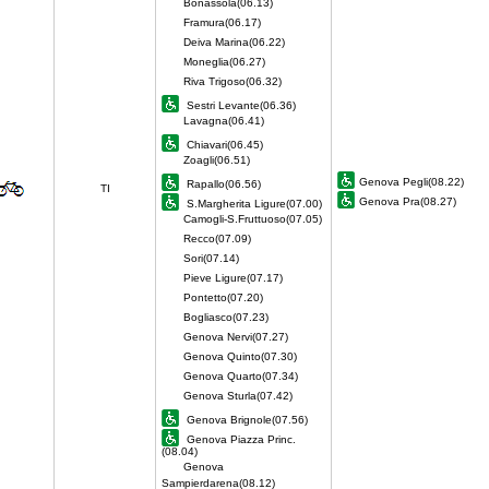
Bonassola(06.13)
Framura(06.17)
Deiva Marina(06.22)
Moneglia(06.27)
Riva Trigoso(06.32)
Sestri Levante(06.36)
Lavagna(06.41)
Chiavari(06.45)
Zoagli(06.51)
Genova Pegli(08.22)
Rapallo(06.56)
TI
Genova Pra(08.27)
S.Margherita Ligure(07.00)
Camogli-S.Fruttuoso(07.05)
Recco(07.09)
Sori(07.14)
Pieve Ligure(07.17)
Pontetto(07.20)
Bogliasco(07.23)
Genova Nervi(07.27)
Genova Quinto(07.30)
Genova Quarto(07.34)
Genova Sturla(07.42)
Genova Brignole(07.56)
Genova Piazza Princ.
(08.04)
Genova
Sampierdarena(08.12)