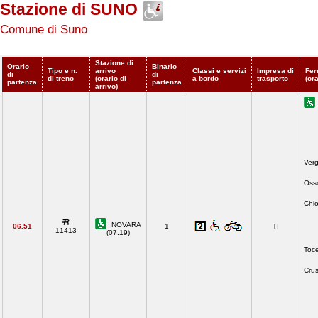
Stazione di SUNO
Comune di Suno
Stazione di
Orario
Binario
Tipo e n.
arrivo
Classi e servizi
Impresa di
Fer
di
di
di treno
(orario di
a bordo
trasporto
(or
partenza
partenza
arrivo)
Verg
Osso
Chi
NOVARA
06.51
1
TI
11413
(07.19)
Toce
Crus