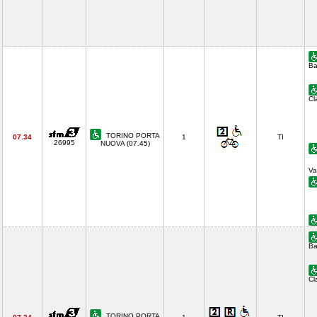
Ba
Cl
TORINO PORTA
07.34
1
TI
26995
NUOVA (07.45)
Va
Ba
Cl
TORINO PORTA