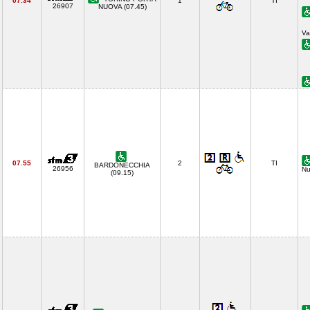
07.34
1
TI
26907
NUOVA (07.45)
Va
07.55
2
TI
BARDONECCHIA
26956
Nu
(09.15)