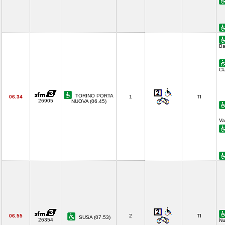
Ba
Cl
TORINO PORTA
06.34
1
TI
26905
NUOVA (06.45)
Va
06.55
2
TI
SUSA (07.53)
26354
Nu