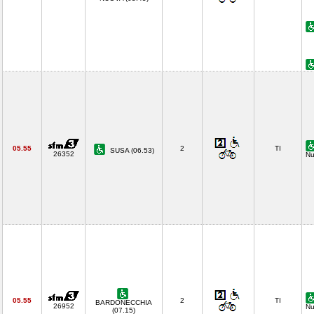
05.55
2
TI
SUSA (06.53)
26352
Nu
05.55
2
TI
BARDONECCHIA
26952
Nu
(07.15)