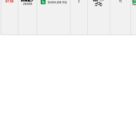
07.55
2
TI
SUSA (08.53)
26356
Nu