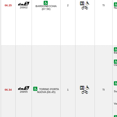
06.25
2
TI
BARDONECCHIA
26902
Nu
(07.56)
Ba
Cl
TORINO PORTA
06.34
1
TI
Su
26955
NUOVA (06.45)
Va