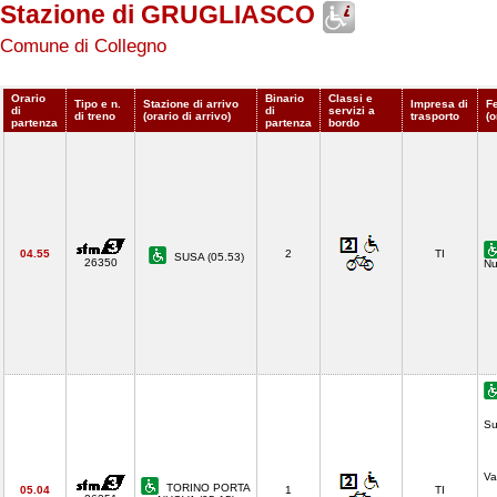
Stazione di GRUGLIASCO
Comune di Collegno
Orario
Binario
Classi e
Tipo e n.
Stazione di arrivo
Impresa di
F
di
di
servizi a
di treno
(orario di arrivo)
trasporto
(o
partenza
partenza
bordo
04.55
2
TI
SUSA (05.53)
26350
Nu
Su
Va
TORINO PORTA
05.04
1
TI