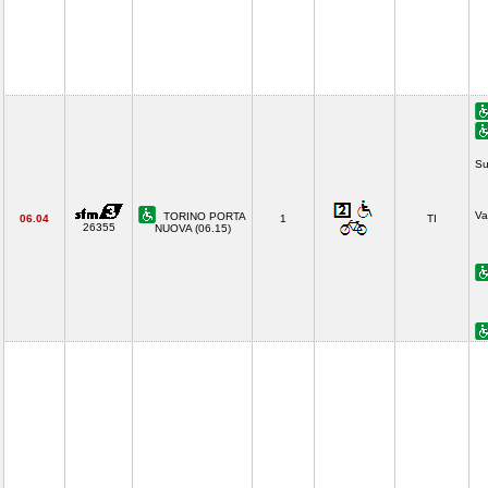
Su
Va
TORINO PORTA
06.04
1
TI
26355
NUOVA (06.15)