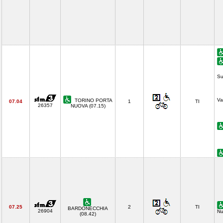
Su
Va
TORINO PORTA
07.04
1
TI
26357
NUOVA (07.15)
07.25
2
TI
BARDONECCHIA
26904
Nu
(08.42)