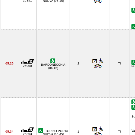
26351
NUOVA (05.15)
05.25
2
TI
BARDONECCHIA
26900
Nu
(06.45)
Su
Va
TORINO PORTA
05.34
1
TI
26353
NUOVA (05.45)