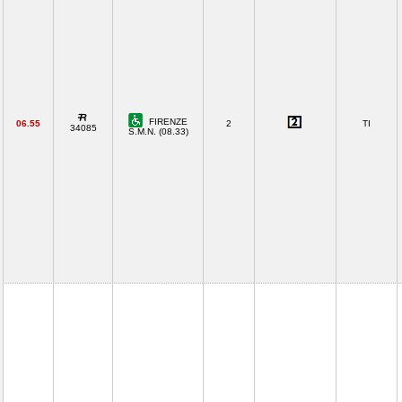
FIRENZE
06.55
2
TI
34085
S.M.N. (08.33)