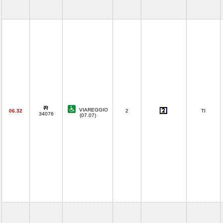
VIAREGGIO
06.32
2
TI
34076
(07.07)