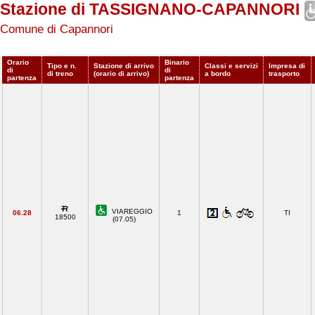
Stazione di TASSIGNANO-CAPANNORI
Comune di Capannori
Orario
Binario
Tipo e n.
Stazione di arrivo
Classi e servizi
Impresa di
di
di
di treno
(orario di arrivo)
a bordo
trasporto
partenza
partenza
VIAREGGIO
06.28
1
TI
18500
(07.05)