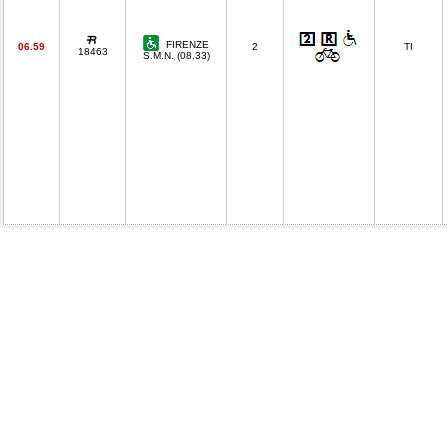
FIRENZE
06.59
2
TI
18463
S.M.N. (08.33)