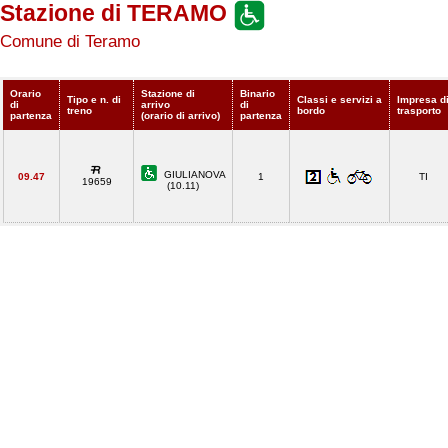
Stazione di TERAMO
Comune di Teramo
Orario
Stazione di
Binario
Tipo e n. di
Classi e servizi a
Impresa d
di
arrivo
di
treno
bordo
trasporto
partenza
(orario di arrivo)
partenza
GIULIANOVA
09.47
1
TI
19659
(10.11)