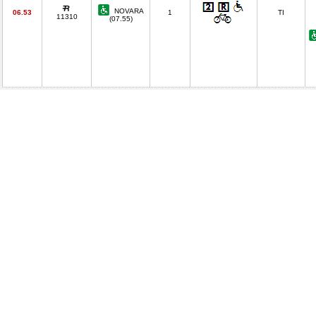
NOVARA
06.53
1
TI
11310
(07.55)