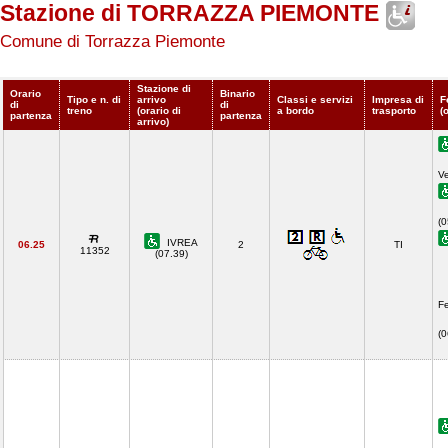
Stazione di TORRAZZA PIEMONTE
Comune di Torrazza Piemonte
Stazione di
Orario
Binario
Tipo e n. di
arrivo
Classi e servizi
Impresa di
F
di
di
treno
(orario di
a bordo
trasporto
(
partenza
partenza
arrivo)
Ve
(0
IVREA
06.25
2
TI
11352
(07.39)
Fe
(0