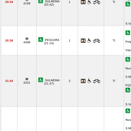
SULMONA
20.04
1
TI
4199
(20.42)
S.V
PESCARA
20.36
1
TI
Pel
4488
(21.14)
Vitt
Nuo
S.M
SULMONA
21.04
2
TI
4201
(21.47)
P(2
S.V
Nuo
S.M