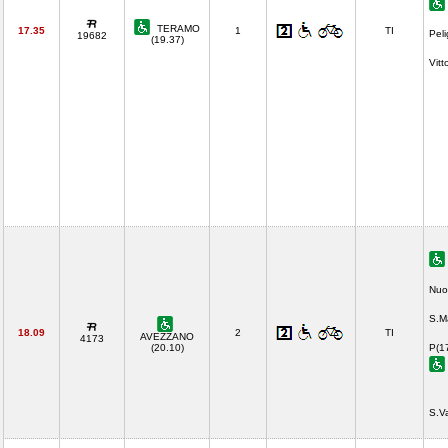
TERAMO
17.35
1
TI
Pel
19682
(19.37)
Vitt
Nuo
S.M
18.09
2
TI
AVEZZANO
4173
(20.10)
P(1
S.V