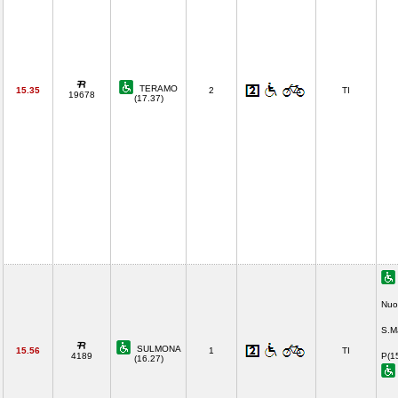
TERAMO
15.35
2
TI
19678
(17.37)
Nuo
S.M
SULMONA
15.56
1
TI
4189
P(1
(16.27)