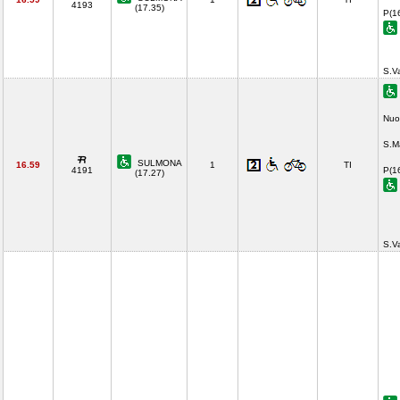
4193
(17.35)
P(1
S.V
Nuo
S.M
SULMONA
16.59
1
TI
4191
P(1
(17.27)
S.V