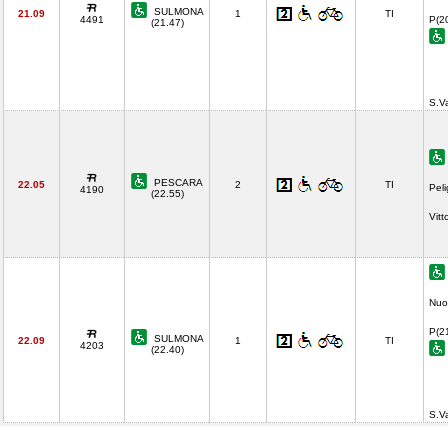
SULMONA
21.09
1
TI
4491
P(2
(21.47)
S.V
PESCARA
22.05
2
TI
Pel
4190
(22.55)
Vitt
Nuo
P(2
SULMONA
22.09
1
TI
4203
(22.40)
S.V