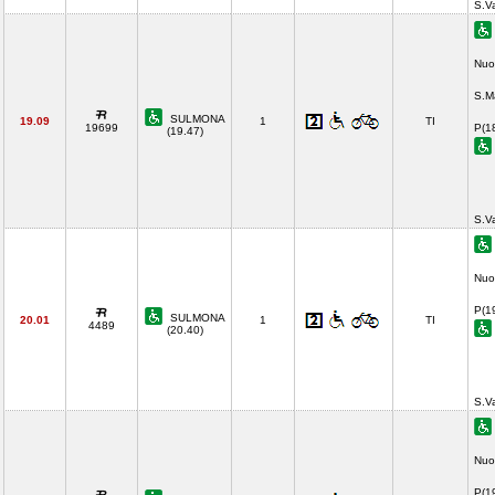
S.V
Nuo
S.M
SULMONA
19.09
1
TI
19699
P(1
(19.47)
S.V
Nuo
P(1
SULMONA
20.01
1
TI
4489
(20.40)
S.V
Nuo
P(1