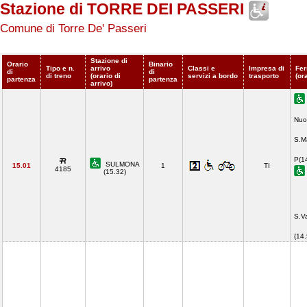
Stazione di TORRE DEI PASSERI
Comune di Torre De' Passeri
Stazione di
Orario
Binario
Tipo e n.
arrivo
Classi e
Impresa di
Fer
di
di
di treno
(orario di
servizi a bordo
trasporto
(or
partenza
partenza
arrivo)
Nuo
S.M
P(1
SULMONA
15.01
1
TI
4185
(15.32)
S.V
(14