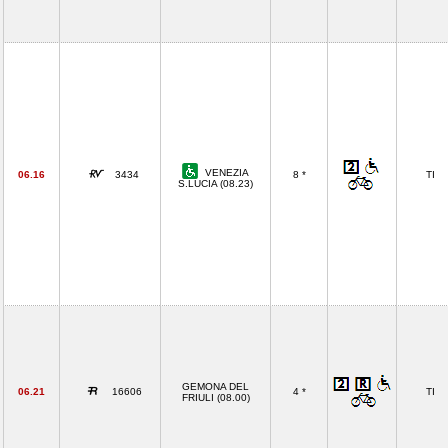
VENEZIA
06.16
3434
8 *
TI
S.LUCIA (08.23)
GEMONA DEL
06.21
16606
4 *
TI
FRIULI (08.00)