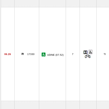
06.26
17330
7
TI
UDINE (07.52)