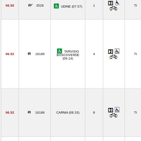
06.50
3528
1
TI
UDINE (07.57)
TARVISIO
06.52
16186
4
TI
BOSCOVERDE
(09.14)
06.52
16186
CARNIA (08.33)
8
TI