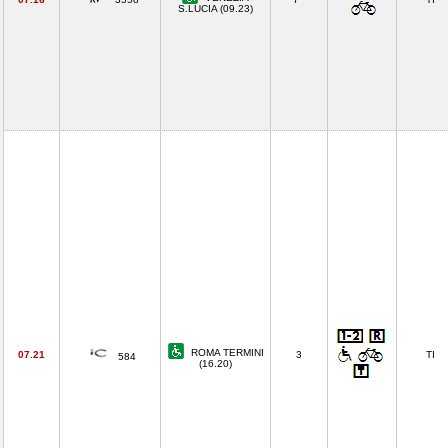
S.LUCIA (09.23)
ROMA TERMINI
07.21
3
TI
584
(16.20)