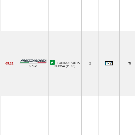
TORINO PORTA
05.22
2
TI
9712
NUOVA (11.00)