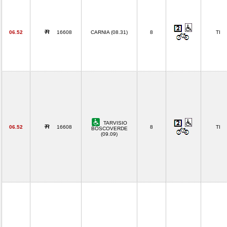
06.52
16608
CARNIA (08.31)
8
TI
TARVISIO
06.52
16608
8
TI
BOSCOVERDE
(09.09)