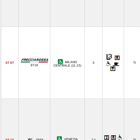
MILANO
07.07
3
TI
9718
CENTRALE (11.15)
VENEZIA
07.16
3558
7 *
TI