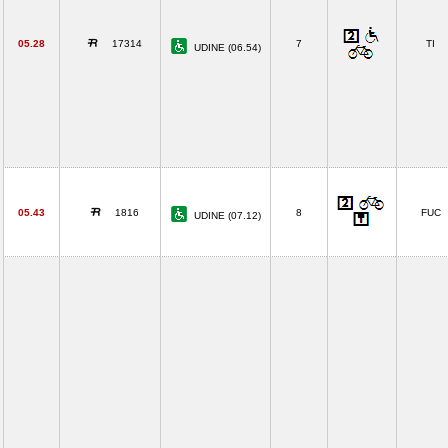
05.28
17314
7
TI
UDINE (06.54)
05.43
1816
8
FUC
UDINE (07.12)