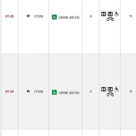
07.28
17328
8
TI
UDINE (08.52)
07.34
17328
4
TI
UDINE (09.00)