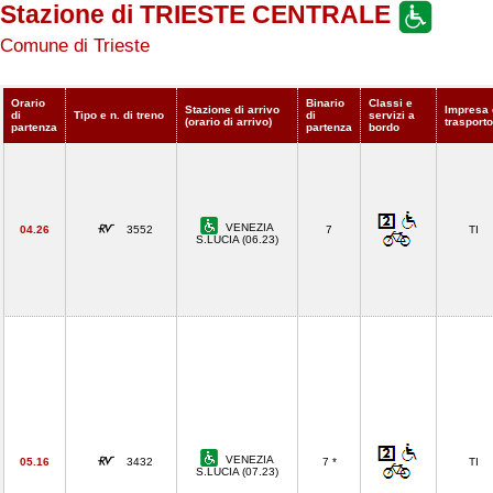
Stazione di TRIESTE CENTRALE
Comune di Trieste
Orario
Binario
Classi e
Stazione di arrivo
Impresa 
di
Tipo e n. di treno
di
servizi a
(orario di arrivo)
trasporto
partenza
partenza
bordo
VENEZIA
04.26
3552
7
TI
S.LUCIA (06.23)
VENEZIA
05.16
3432
7 *
TI
S.LUCIA (07.23)