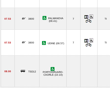
PALMANOVA
07.53
3800
7
TI
(08.41)
07.53
3800
7
TI
UDINE (08.57)
08.00
TSD12
PORTOGRUARO-
CAORLE (10.10)