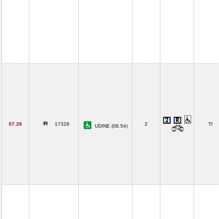
07.28
17328
2
TI
UDINE (08.54)