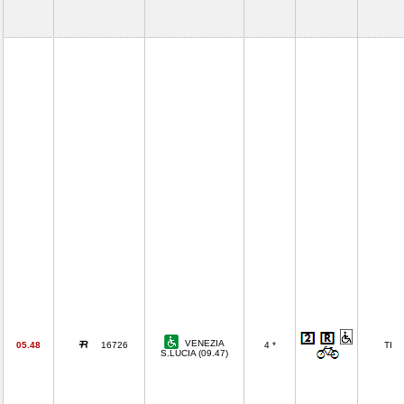
VENEZIA
05.48
16726
4 *
TI
S.LUCIA (09.47)