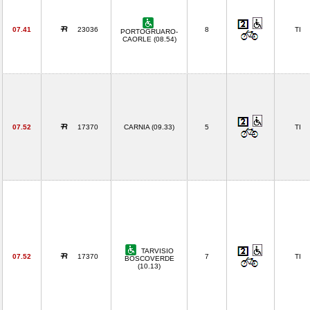
07.41
23036
8
TI
PORTOGRUARO-
CAORLE (08.54)
07.52
17370
CARNIA (09.33)
5
TI
TARVISIO
07.52
17370
7
TI
BOSCOVERDE
(10.13)