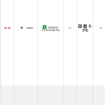
VENEZIA
05.28
16862
4 *
TI
S.LUCIA (08.59)