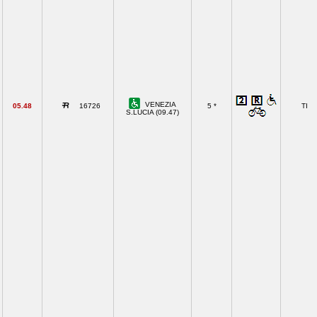
VENEZIA
05.48
16726
5 *
TI
S.LUCIA (09.47)