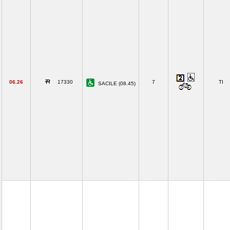
06.26
17330
7
TI
SACILE (08.45)