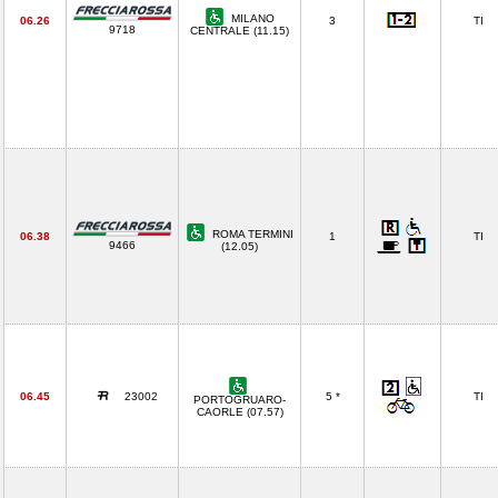
MILANO
06.26
3
TI
9718
CENTRALE (11.15)
ROMA TERMINI
06.38
1
TI
9466
(12.05)
06.45
23002
5 *
TI
PORTOGRUARO-
CAORLE (07.57)