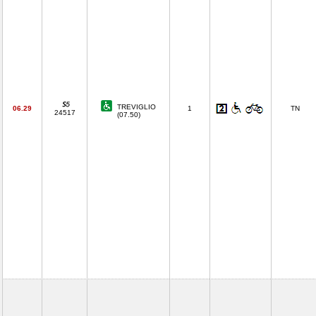
TREVIGLIO
06.29
1
TN
24517
(07.50)