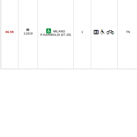
MILANO
06.59
1
TN
11819
P.GARIBALDI (07.28)