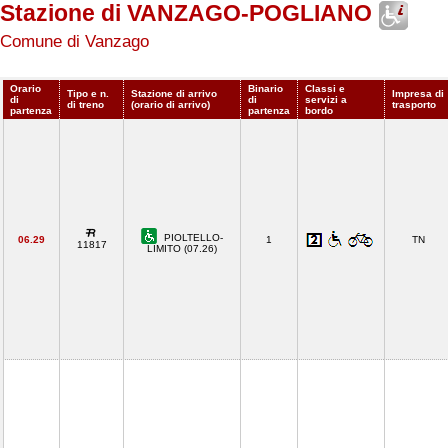
Stazione di VANZAGO-POGLIANO
Comune di Vanzago
Orario
Binario
Classi e
Tipo e n.
Stazione di arrivo
Impresa di
di
di
servizi a
di treno
(orario di arrivo)
trasporto
partenza
partenza
bordo
PIOLTELLO-
06.29
1
TN
11817
LIMITO (07.26)