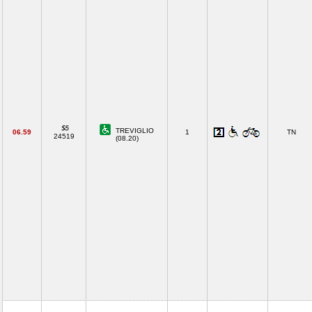
TREVIGLIO
06.59
1
TN
24519
(08.20)