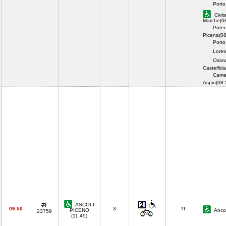
Porto
Civit
Marche(0
Pote
Picena(08
Porto
Loret
Osim
Castelfid
Came
Aspio(08
ASCOLI
09.50
3
TI
PICENO
Anco
23759
(11.45)