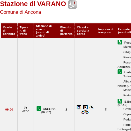
Stazione di VARANO
Comune di Ancona
Stazione di
Orario
Tipo e
Binario
Classi e
arrivo
Impresa di
Fermate 
di
n. di
di
servizi a
(orario di
trasporto
(orario d
partenza
treno
partenza
bordo
arrivo)
Pesc
Monte
Silvi(
Pinet
Roset
Abruzzi(0
Giuli
Torto
Alba A
Nereto(07
Marti
Porto
S.Ben
(07.52)
ANCONA
Grott
09.00
2
TI
4206
(09.07)
Cupra
Peda
Porto
S.Giorgio