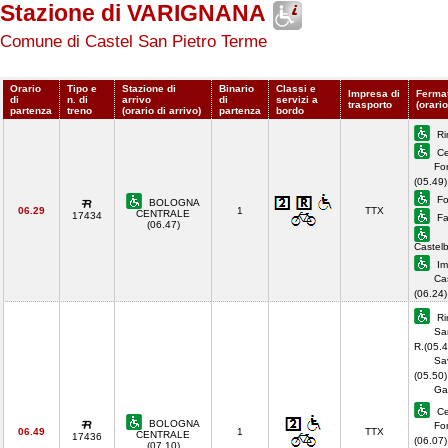
Stazione di VARIGNANA
Comune di Castel San Pietro Terme
Orario
Tipo e
Stazione di
Binario
Classi e
Impresa di
Fermat
di
n. di
arrivo
di
servizi a
trasporto
(orari
partenza
treno
(orario di arrivo)
partenza
bordo
Ri
Ce
For
(05.49)
For
BOLOGNA
06.29
1
TTX
CENTRALE
17434
Fa
(06.47)
Castel
Im
Cas
(06.24
Ri
Sa
R.(05.4
Sa
(05.50)
Ga
Ce
BOLOGNA
For
06.49
1
TTX
CENTRALE
17436
(06.07)
(07.10)