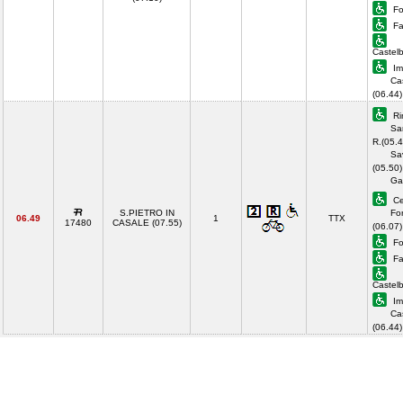
For
Fa
Castel
Im
Cas
(06.44
Ri
Sa
R.(05.4
Sa
(05.50)
Ga
Ce
S.PIETRO IN
For
06.49
1
TTX
17480
CASALE (07.55)
(06.07)
For
Fa
Castel
Im
Cas
(06.44