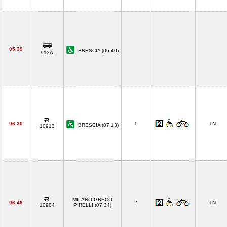
05.39
BRESCIA (06.40)
913A
06.30
1
TN
BRESCIA (07.13)
10913
MILANO GRECO
06.46
2
TN
10904
PIRELLI (07.24)