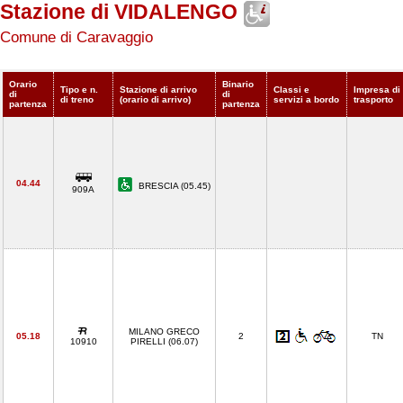
Stazione di VIDALENGO
Comune di Caravaggio
Orario
Binario
Tipo e n.
Stazione di arrivo
Classi e
Impresa di
di
di
di treno
(orario di arrivo)
servizi a bordo
trasporto
partenza
partenza
04.44
BRESCIA (05.45)
909A
MILANO GRECO
05.18
2
TN
10910
PIRELLI (06.07)