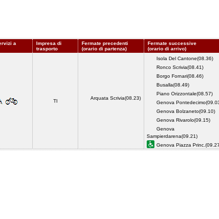
rvizi a
Impresa di
Fermate precedenti
Fermate successive
trasporto
(orario di partenza)
(orario di arrivo)
Isola Del Cantone(08.36)
Ronco Scrivia(08.41)
Borgo Fornari(08.46)
Busalla(08.49)
Piano Orizzontale(08.57)
Arquata Scrivia(08.23)
TI
Genova Pontedecimo(09.0
Genova Bolzaneto(09.10)
Genova Rivarolo(09.15)
Genova
Sampierdarena(09.21)
Genova Piazza Princ.(09.