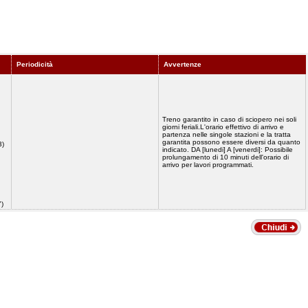
Periodicità
Avvertenze
Treno garantito in caso di sciopero nei soli
giorni feriali.L'orario effettivo di arrivo e
partenza nelle singole stazioni e la tratta
garantita possono essere diversi da quanto
3)
indicato. DA [lunedi] A [venerdi]: Possibile
prolungamento di 10 minuti dell'orario di
arrivo per lavori programmati.
27)