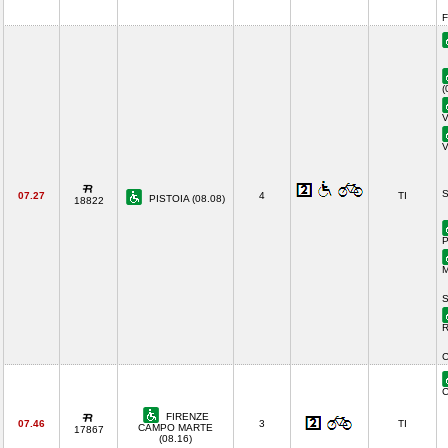
F
(
V
V
S
07.27
4
TI
PISTOIA (08.08)
18822
P
M
S
R
C
C
FIRENZE
07.46
3
TI
CAMPO MARTE
17867
(08.16)