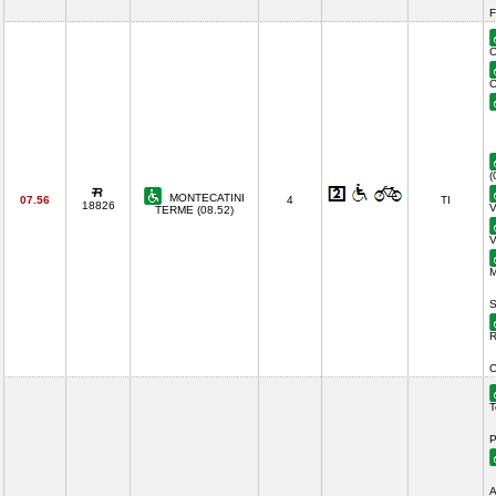
F
C
C
(
MONTECATINI
07.56
4
TI
18826
V
TERME (08.52)
V
M
S
R
C
T
P
A