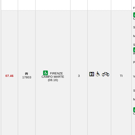
F
C
S
M
S
R
P
FIRENZE
07.46
3
TI
V
CAMPO MARTE
17803
(08.16)
S
M
C