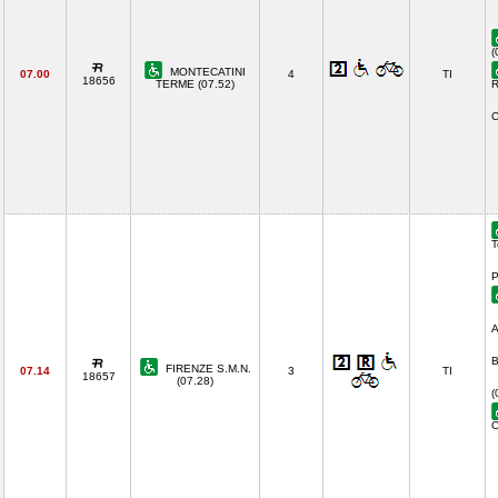
(
MONTECATINI
07.00
4
TI
18656
TERME (07.52)
R
C
T
P
A
B
FIRENZE S.M.N.
07.14
3
TI
18657
(07.28)
(
C