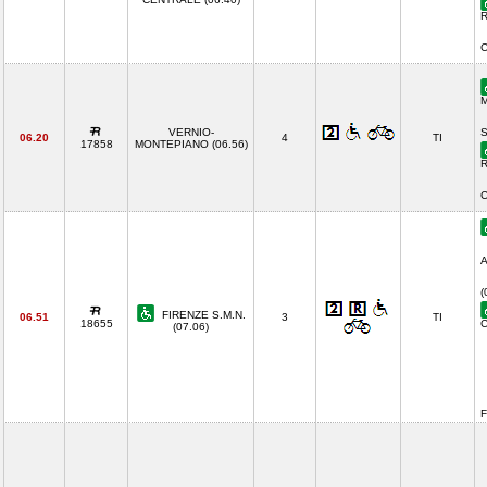
R
C
M
VERNIO-
S
06.20
4
TI
17858
MONTEPIANO (06.56)
R
C
A
(
FIRENZE S.M.N.
06.51
3
TI
18655
C
(07.06)
F