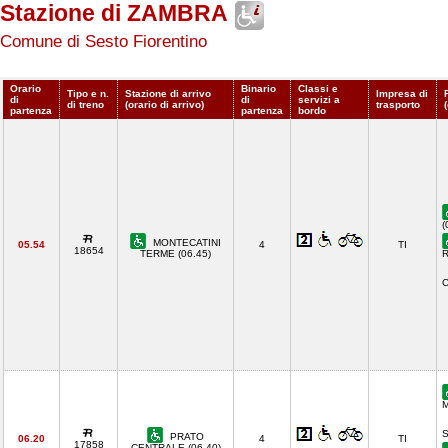
Stazione di ZAMBRA
Comune di Sesto Fiorentino
Orario
Binario
Classi e
Tipo e n.
Stazione di arrivo
Impresa di
di
di
servizi a
di treno
(orario di arrivo)
trasporto
partenza
partenza
bordo
(
MONTECATINI
05.54
4
TI
18654
TERME (06.45)
R
C
M
S
PRATO
06.20
4
TI
17858
CENTRALE (06.40)