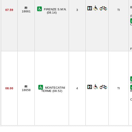
B
FIRENZE S.M.N.
07.59
3
TI
18661
(08.14)
(
C
F
(
MONTECATINI
08.00
4
TI
18658
TERME (08.52)
R
C