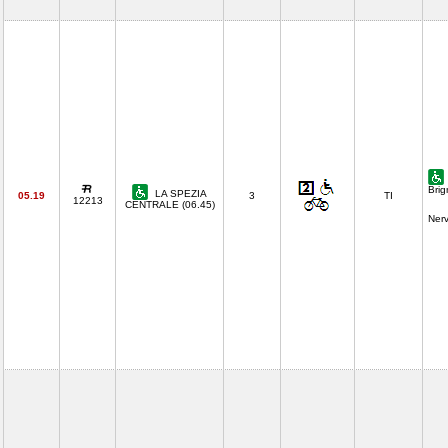
Brig
LA SPEZIA
05.19
3
TI
12213
CENTRALE (06.45)
Ner