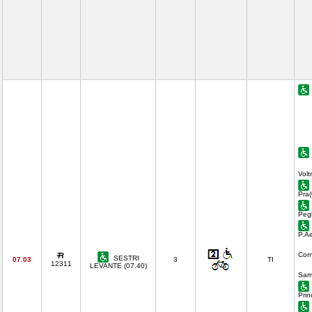
Volt
Pra(
Pegl
P.Ae
Corn
SESTRI
07.03
3
TI
12311
LEVANTE (07.40)
Sam
Prin