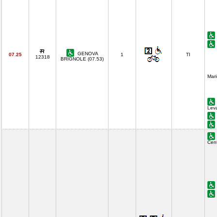
GENOVA
07.25
1
TI
12318
BRIGNOLE (07.53)
Mari
Lev
Cent