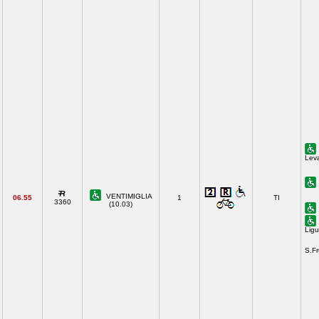
Lev
VENTIMIGLIA
06.55
1
TI
3360
(10.03)
Ligu
S.F