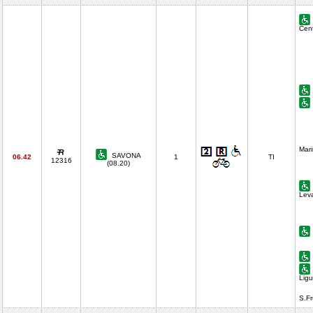
Cent
Mari
SAVONA
06.42
1
TI
12316
(08.20)
Lev
Ligu
S.F