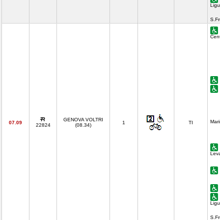
Ligu
S.F
Cent
GENOVA VOLTRI
Mari
07.09
1
TI
22824
(08.34)
Lev
Ligu
S.F