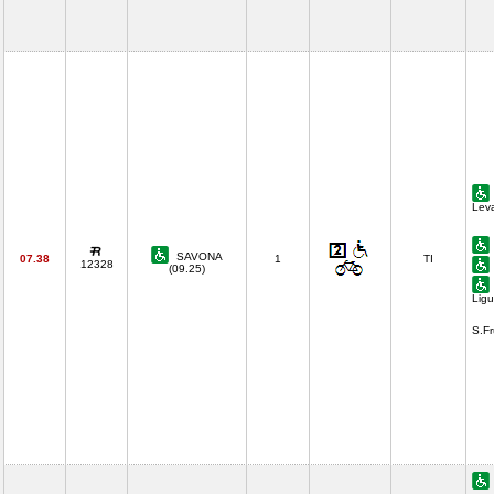
Lev
SAVONA
07.38
1
TI
12328
(09.25)
Ligu
S.F