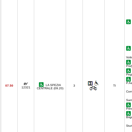
Volt
Pra(
Pegl
P.Ae
LA SPEZIA
07.50
3
TI
12321
CENTRALE (09.20)
Corn
Sam
Prin
Brig
Stur