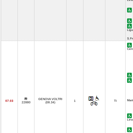
Ligu
S.F
Cent
GENOVA VOLTRI
Mari
07.03
1
TI
22880
(08.34)
Lev