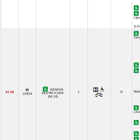
Ligu
S.F
Cent
GENOVA
Mari
07.09
1
TI
SESTRI P.AER.
22824
(08.18)
Lev