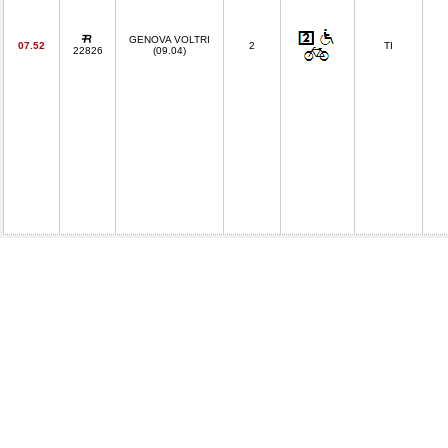
GENOVA VOLTRI
07.52
2
TI
22826
(09.04)