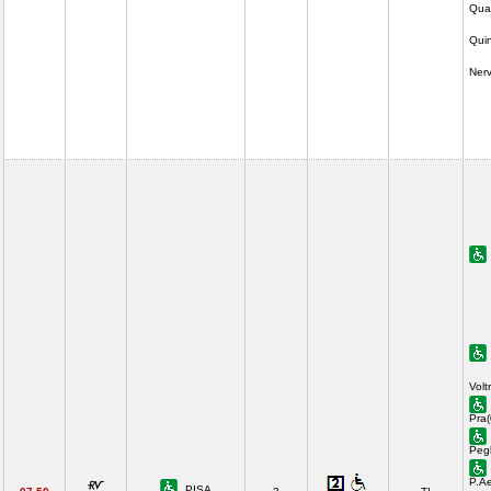
Quar
Quin
Ner
Volt
Pra(
Pegl
P.Ae
PISA