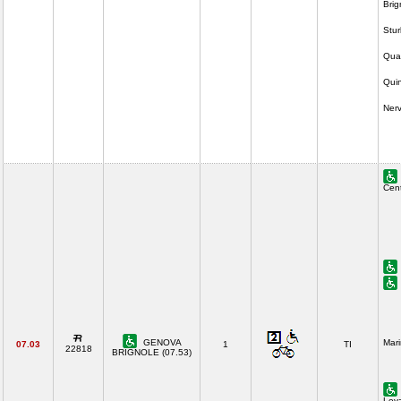
Brig
Stur
Quar
Quin
Nerv
Cent
GENOVA
Mari
07.03
1
TI
22818
BRIGNOLE (07.53)
Lev