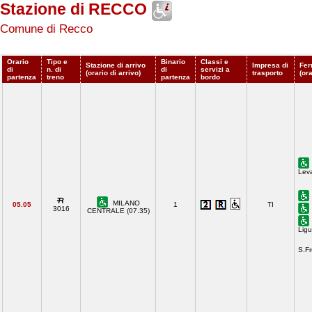
Stazione di RECCO
Comune di Recco
Orario
Tipo e
Binario
Classi e
Stazione di arrivo
Impresa di
Fer
di
n. di
di
servizi a
(orario di arrivo)
trasporto
(or
partenza
treno
partenza
bordo
Lev
MILANO
05.05
1
TI
3016
CENTRALE (07.35)
Ligu
S.F