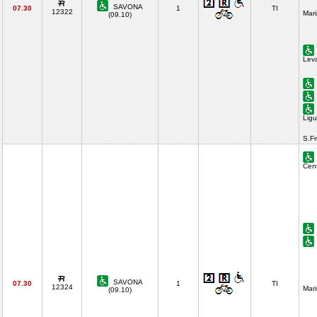
SAVONA
07.30
1
TI
12322
Mari
(09.10)
Lev
Ligu
S.F
Cent
SAVONA
07.30
1
TI
12324
Mari
(09.10)