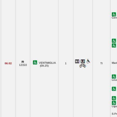
Cent
VENTIMIGLIA
Mari
06.02
1
TI
12310
(09.25)
Lev
Ligu
S.F