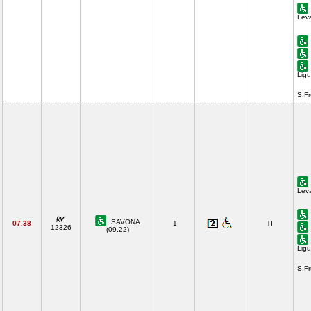
Lev
Ligu
S.F
Lev
SAVONA
07.38
1
TI
12326
(09.22)
Ligu
S.F