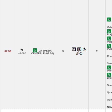
Volt
Pra(
Pegl
P.Ae
LA SPEZIA
07.50
3
TI
12323
CENTRALE (09.20)
Corn
Sam
Prin
Brig
Stur
Quar
Quin
Ner