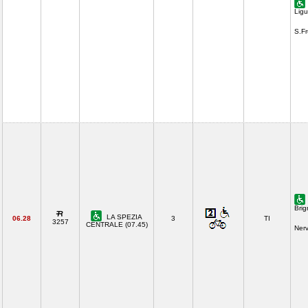
Ligu
S.F
Brig
LA SPEZIA
06.28
3
TI
3257
CENTRALE (07.45)
Nerv