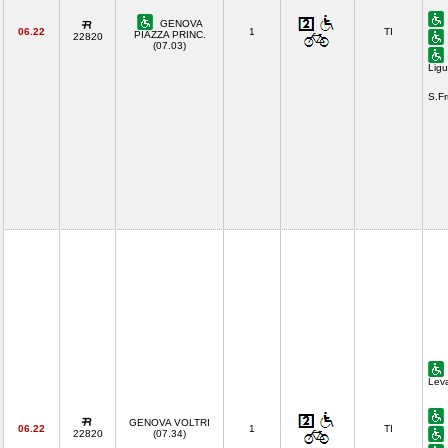
GENOVA
06.22
1
TI
PIAZZA PRINC.
22820
(07.03)
Ligu
S.F
Lev
GENOVA VOLTRI
06.22
1
TI
22820
(07.34)