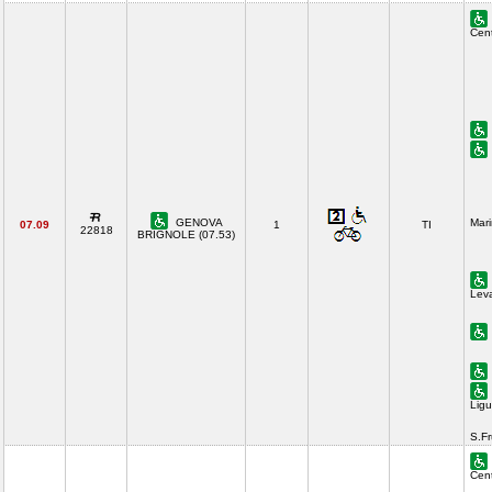
Cent
GENOVA
Mari
07.09
1
TI
22818
BRIGNOLE (07.53)
Lev
Ligu
S.F
Cent