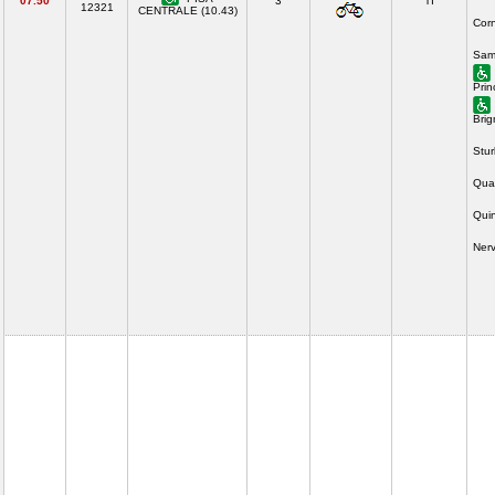
07.50
3
TI
12321
CENTRALE (10.43)
Corn
Sam
Prin
Brig
Stur
Quar
Quin
Ner