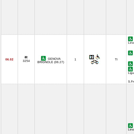
Lev
GENOVA
06.02
1
TI
3254
BRIGNOLE (06.27)
Ligu
S.F
Lev