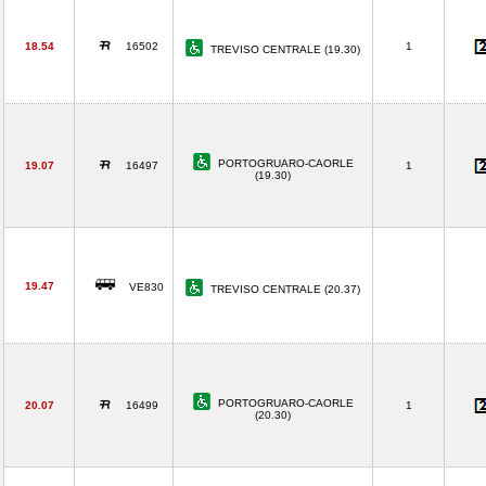
18.54
16502
1
TREVISO CENTRALE (19.30)
PORTOGRUARO-CAORLE
19.07
16497
1
(19.30)
19.47
VE830
TREVISO CENTRALE (20.37)
PORTOGRUARO-CAORLE
20.07
16499
1
(20.30)