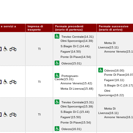
 e servizi a
Impresa di
Fermate precedenti
Fermate successive
trasporto
(orario di partenza)
(orario di arrivo)
Treviso Centrale(14.31)
Olmi Spercenigo(14.39)
Motta Di
S.Biagio Di C.(14.44)
Livenza(15.11)
TI
Fagare'(14.50)
Annone Veneto(15.1
Ponte Di Piave(14.54)
Oderzo(15.01)
Oderzo(16.00)
Ponte Di Piave(16.0
Portogruaro-
Caorle(15.31)
Fagare'(16.11)
TI
Annone Veneto(15.42)
S.Biagio Di C.(16.17)
Motta Di Livenza(15.48)
Olmi
Spercenigo(16.22)
Treviso Centrale(15.31)
Olmi Spercenigo(15.39)
Motta Di
S.Biagio Di C.(15.44)
Livenza(16.11)
TI
Fagare'(15.50)
Annone Veneto(16.1
Ponte Di Piave(15.54)
Oderzo(16.01)