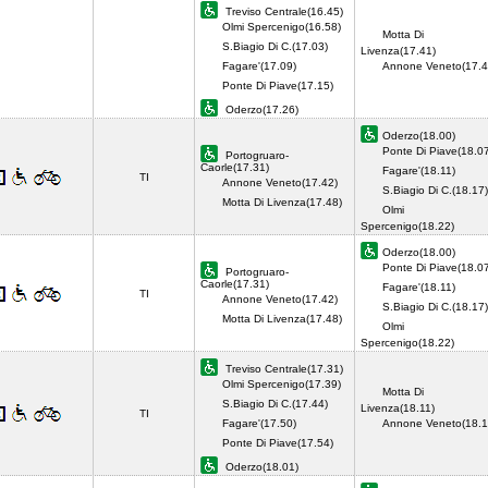
Treviso Centrale(16.45)
Olmi Spercenigo(16.58)
Motta Di
S.Biagio Di C.(17.03)
Livenza(17.41)
Fagare'(17.09)
Annone Veneto(17.4
Ponte Di Piave(17.15)
Oderzo(17.26)
Oderzo(18.00)
Ponte Di Piave(18.0
Portogruaro-
Caorle(17.31)
Fagare'(18.11)
TI
Annone Veneto(17.42)
S.Biagio Di C.(18.17)
Motta Di Livenza(17.48)
Olmi
Spercenigo(18.22)
Oderzo(18.00)
Ponte Di Piave(18.0
Portogruaro-
Caorle(17.31)
Fagare'(18.11)
TI
Annone Veneto(17.42)
S.Biagio Di C.(18.17)
Motta Di Livenza(17.48)
Olmi
Spercenigo(18.22)
Treviso Centrale(17.31)
Olmi Spercenigo(17.39)
Motta Di
S.Biagio Di C.(17.44)
Livenza(18.11)
TI
Fagare'(17.50)
Annone Veneto(18.1
Ponte Di Piave(17.54)
Oderzo(18.01)