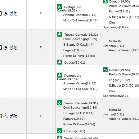
Oderzo(19.00)
Ponte Di Piave(19.0
Portogruaro-
Caorle(18.31)
Fagare'(19.11)
TI
Annone Veneto(18.42)
S.Biagio Di C.(19.17)
Motta Di Livenza(18.48)
Olmi
Spercenigo(19.22)
Treviso Centrale(18.31)
Olmi Spercenigo(18.39)
Motta Di
S.Biagio Di C.(18.44)
Livenza(19.11)
TI
Fagare'(18.50)
Annone Veneto(19.1
Ponte Di Piave(18.54)
Oderzo(19.01)
Oderzo(19.55)
Ponte Di Piave(20.0
Portogruaro-
Caorle(19.15)
Fagare'(20.12)
Annone Veneto(19.32)
S.Biagio Di C.(20.18)
Motta Di Livenza(19.40)
Olmi
Spercenigo(20.23)
Treviso Centrale(19.31)
Olmi Spercenigo(19.39)
Motta Di
S.Biagio Di C.(19.44)
Livenza(20.11)
TI
Fagare'(19.50)
Annone Veneto(20.1
Ponte Di Piave(19.54)
Oderzo(20.01)
Treviso Centrale(19.45)