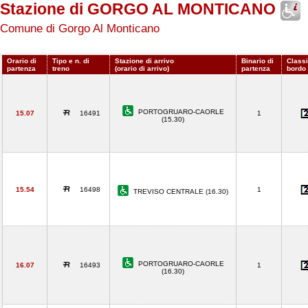
Stazione di GORGO AL MONTICANO
Comune di Gorgo Al Monticano
Orario di
Tipo e n. di
Stazione di arrivo
Binario di
Classi
partenza
treno
(orario di arrivo)
partenza
bordo
PORTOGRUARO-CAORLE
15.07
16491
1
(15.30)
15.54
16498
1
TREVISO CENTRALE (16.30)
PORTOGRUARO-CAORLE
16.07
16493
1
(16.30)