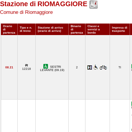
Stazione di RIOMAGGIORE
Comune di Riomaggiore
Orario
Binario
Classi e
Tipo e n.
Stazione di arrivo
Impresa di
di
di
servizi a
di treno
(orario di arrivo)
trasporto
partenza
partenza
bordo
SESTRI
08.21
2
TI
12218
LEVANTE (09.19)