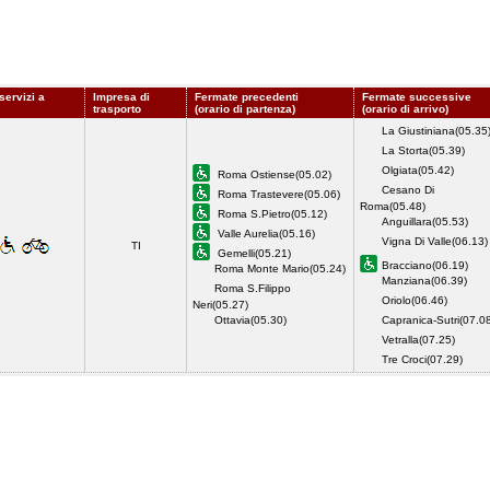
servizi a
Impresa di
Fermate precedenti
Fermate successive
trasporto
(orario di partenza)
(orario di arrivo)
La Giustiniana(05.35
La Storta(05.39)
Olgiata(05.42)
Roma Ostiense(05.02)
Cesano Di
Roma Trastevere(05.06)
Roma(05.48)
Roma S.Pietro(05.12)
Anguillara(05.53)
Valle Aurelia(05.16)
Vigna Di Valle(06.13)
TI
Gemelli(05.21)
Bracciano(06.19)
Roma Monte Mario(05.24)
Manziana(06.39)
Roma S.Filippo
Oriolo(06.46)
Neri(05.27)
Ottavia(05.30)
Capranica-Sutri(07.0
Vetralla(07.25)
Tre Croci(07.29)