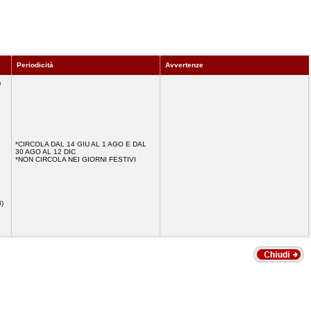
Periodicità
Avvertenze
)
*CIRCOLA DAL 14 GIU AL 1 AGO E DAL
30 AGO AL 12 DIC
*NON CIRCOLA NEI GIORNI FESTIVI
8)