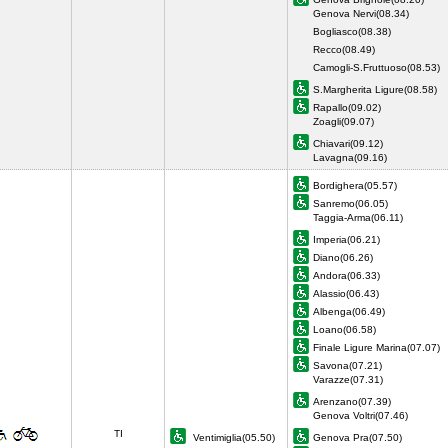
Genova Nervi(08.34)
Bogliasco(08.38)
Recco(08.49)
Camogli-S.Fruttuoso(08.53)
S.Margherita Ligure(08.58)
Rapallo(09.02)
Zoagli(09.07)
Chiavari(09.12)
Lavagna(09.16)
Bordighera(05.57)
Sanremo(06.05)
Taggia-Arma(06.11)
Imperia(06.21)
Diano(06.26)
Andora(06.33)
Alassio(06.43)
Albenga(06.49)
Loano(06.58)
Finale Ligure Marina(07.07)
Savona(07.21)
Varazze(07.31)
Arenzano(07.39)
Genova Voltri(07.46)
TI
Ventimiglia(05.50)
Genova Pra(07.50)