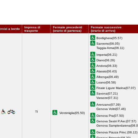
Impresa di
Fermate precedenti
Fermate successive
ervizi a bordo
trasporto
(orario di partenza)
(orario di arrivo)
Bordighera(05.57)
Sanremo(06.05)
Taggia-Arma(06.11)
Imperia(06.21)
Diano(06.26)
Andora(06.33)
Alassio(06.43)
Albenga(06.49)
Loano(06.58)
Finale Ligure Marina(07.07)
Savona(07.21)
Varazze(07.31)
Arenzano(07.39)
Genova Voltri(07.46)
TI
Ventimiglia(05.50)
Genova Pra(07.50)
Genova Sestri P.Aer.(07.57)
Genova Sampierdarena(08.0
Genova Piazza Princ.(08.12)
Genova Brignole(08.20)