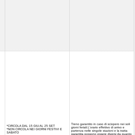
Treno garantito in caso di sciopero nei soli
*CIRCOLA DAL 15 GIU AL 25 SET
giorni feriali.L'orario effettivo di arrivo e
*NON CIRCOLA NEI GIORNI FESTIVI E
partenza nelle singole stazioni e la tratta
SABATO
garantita possono essere diversi da quanto