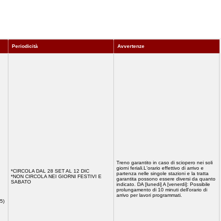
Periodicità
Avvertenze
Treno garantito in caso di sciopero nei soli
giorni feriali.L'orario effettivo di arrivo e
*CIRCOLA DAL 28 SET AL 12 DIC
partenza nelle singole stazioni e la tratta
*NON CIRCOLA NEI GIORNI FESTIVI E
garantita possono essere diversi da quanto
SABATO
indicato. DA [lunedi] A [venerdi]: Possibile
prolungamento di 10 minuti dell'orario di
arrivo per lavori programmati.
5)