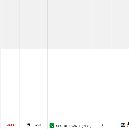
05.54
12337
1
SESTRI LEVANTE (09.28)