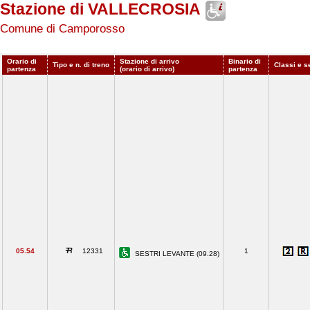
Stazione di VALLECROSIA
Comune di Camporosso
Orario di
Stazione di arrivo
Binario di
Tipo e n. di treno
Classi e s
partenza
(orario di arrivo)
partenza
05.54
12331
1
SESTRI LEVANTE (09.28)