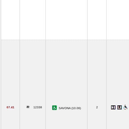
07.41
12338
2
SAVONA (10.06)