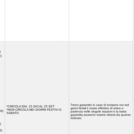
)
8)
Treno garantito in caso di sciopero nei soli
*CIRCOLA DAL 15 GIU AL 25 SET
giorni feriali.L'orario effettivo di arrivo e
*NON CIRCOLA NEI GIORNI FESTIVI E
56)
partenza nelle singole stazioni e la tratta
SABATO
garantita possono essere diversi da quanto
indicato.
)
6)