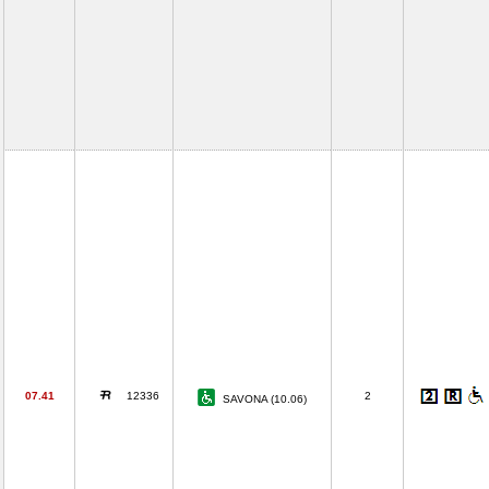
07.41
12336
2
SAVONA (10.06)