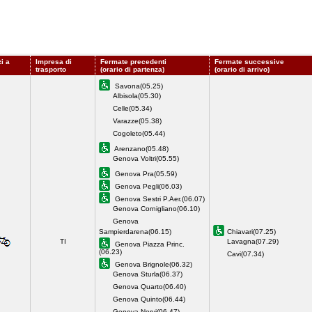
i a
Impresa di
Fermate precedenti
Fermate successive
trasporto
(orario di partenza)
(orario di arrivo)
Savona(05.25)
Albisola(05.30)
Celle(05.34)
Varazze(05.38)
Cogoleto(05.44)
Arenzano(05.48)
Genova Voltri(05.55)
Genova Pra(05.59)
Genova Pegli(06.03)
Genova Sestri P.Aer.(06.07)
Genova Cornigliano(06.10)
Genova
Sampierdarena(06.15)
Chiavari(07.25)
TI
Lavagna(07.29)
Genova Piazza Princ.
(06.23)
Cavi(07.34)
Genova Brignole(06.32)
Genova Sturla(06.37)
Genova Quarto(06.40)
Genova Quinto(06.44)
Genova Nervi(06.47)