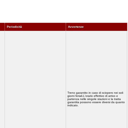
Periodicità
Avvertenze
Treno garantito in caso di sciopero nei soli
giorni feriali.L'orario effettivo di arrivo e
partenza nelle singole stazioni e la tratta
garantita possono essere diversi da quanto
indicato.