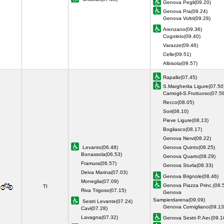
Genova Pegli(09.20)
Genova Pra(09.24)
Genova Voltri(09.28)
Arenzano(09.36)
Cogoleto(09.40)
Varazze(09.46)
Celle(09.51)
Albisola(09.57)
Rapallo(07.45)
S.Margherita Ligure(07.50
Camogli-S.Fruttuoso(07.5
Recco(08.05)
Sori(08.10)
Pieve Ligure(08.13)
Bogliasco(08.17)
Genova Nervi(08.22)
Levanto(06.48)
Genova Quinto(08.25)
Bonassola(06.53)
Genova Quarto(08.29)
Framura(06.57)
Genova Sturla(08.33)
Deiva Marina(07.03)
Genova Brignole(08.46)
Moneglia(07.09)
Genova Piazza Princ.(08.
TI
Riva Trigoso(07.15)
Genova
Sampierdarena(09.09)
Sestri Levante(07.24)
Genova Cornigliano(09.13
Cavi(07.28)
Lavagna(07.32)
Genova Sestri P.Aer.(09.1