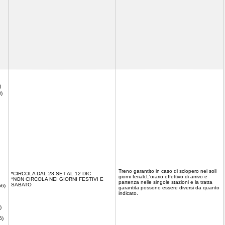
)
8)
Treno garantito in caso di sciopero nei soli
*CIRCOLA DAL 28 SET AL 12 DIC
giorni feriali.L'orario effettivo di arrivo e
*NON CIRCOLA NEI GIORNI FESTIVI E
partenza nelle singole stazioni e la tratta
SABATO
56)
garantita possono essere diversi da quanto
indicato.
)
6)