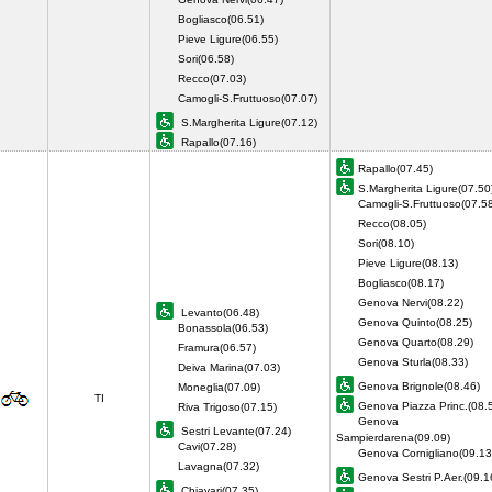
Bogliasco(06.51)
Pieve Ligure(06.55)
Sori(06.58)
Recco(07.03)
Camogli-S.Fruttuoso(07.07)
S.Margherita Ligure(07.12)
Rapallo(07.16)
Rapallo(07.45)
S.Margherita Ligure(07.50
Camogli-S.Fruttuoso(07.5
Recco(08.05)
Sori(08.10)
Pieve Ligure(08.13)
Bogliasco(08.17)
Genova Nervi(08.22)
Levanto(06.48)
Genova Quinto(08.25)
Bonassola(06.53)
Genova Quarto(08.29)
Framura(06.57)
Genova Sturla(08.33)
Deiva Marina(07.03)
Genova Brignole(08.46)
Moneglia(07.09)
TI
Genova Piazza Princ.(08.
Riva Trigoso(07.15)
Genova
Sestri Levante(07.24)
Sampierdarena(09.09)
Cavi(07.28)
Genova Cornigliano(09.13
Lavagna(07.32)
Genova Sestri P.Aer.(09.1
Chiavari(07.35)