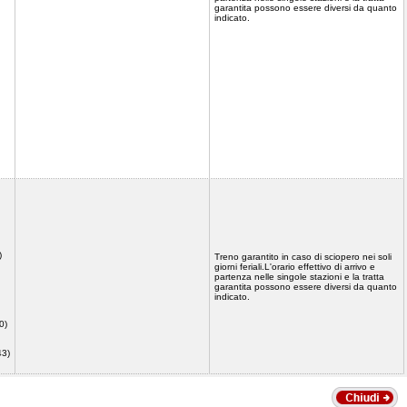
garantita possono essere diversi da quanto
indicato.
)
Treno garantito in caso di sciopero nei soli
giorni feriali.L'orario effettivo di arrivo e
partenza nelle singole stazioni e la tratta
garantita possono essere diversi da quanto
indicato.
0)
43)