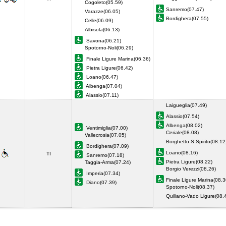
Cogoleto(05.59)
Sanremo(07.47)
Varazze(06.05)
Bordighera(07.55)
Celle(06.09)
Albisola(06.13)
Savona(06.21)
Spotorno-Noli(06.29)
Finale Ligure Marina(06.36)
Pietra Ligure(06.42)
Loano(06.47)
Albenga(07.04)
Alassio(07.11)
Laigueglia(07.49)
Alassio(07.54)
Albenga(08.02)
Ventimiglia(07.00)
Ceriale(08.08)
Vallecrosia(07.05)
Borghetto S.Spirito(08.12
Bordighera(07.09)
Loano(08.16)
TI
Sanremo(07.18)
Pietra Ligure(08.22)
Taggia-Arma(07.24)
Borgio Verezzi(08.26)
Imperia(07.34)
Finale Ligure Marina(08.3
Diano(07.39)
Spotorno-Noli(08.37)
Quiliano-Vado Ligure(08.