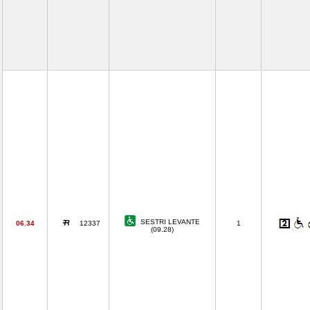
SESTRI LEVANTE
06.34
12337
1
(09.28)