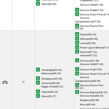
Cogoleto(07.27)
Diano(06.06)
Genova Voltri(07.36)
Genova Pegli(07.42)
Genova Sestri P.Aer.(07.
Genova
Sampierdarena(07.58)
Genova Piazza Princ.
(08.05)
Alassio(06.43)
Albenga(06.49)
Loano(06.58)
Finale Ligure Marina(07.0
Savona(07.21)
Varazze(07.31)
Arenzano(07.39)
Genova Voltri(07.46)
Genova Pra(07.50)
Ventimiglia(05.50)
Vallecrosia(05.54)
Genova Sestri P.Aer.(07.
Genova
Bordighera(05.58)
Sampierdarena(08.05)
TI
Sanremo(06.06)
Genova Piazza Princ.
Taggia-Arma(06.12)
(08.12)
Imperia(06.22)
Genova Brignole(08.20)
Genova Nervi(08.34)
Diano(06.27)
Bogliasco(08.38)
Recco(08.49)
Camogli-S.Fruttuoso(08.5