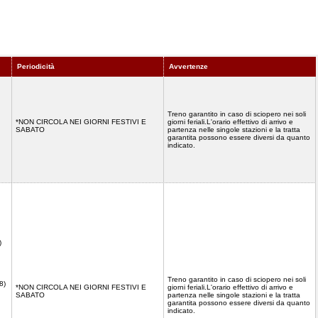
Periodicità
Avvertenze
Treno garantito in caso di sciopero nei soli
*NON CIRCOLA NEI GIORNI FESTIVI E
giorni feriali.L'orario effettivo di arrivo e
SABATO
partenza nelle singole stazioni e la tratta
garantita possono essere diversi da quanto
indicato.
)
Treno garantito in caso di sciopero nei soli
8)
*NON CIRCOLA NEI GIORNI FESTIVI E
giorni feriali.L'orario effettivo di arrivo e
SABATO
partenza nelle singole stazioni e la tratta
garantita possono essere diversi da quanto
indicato.