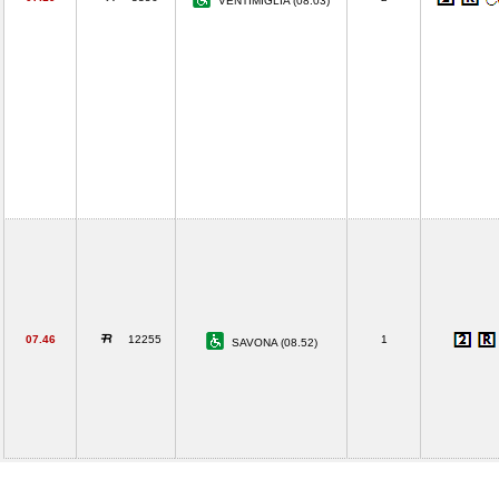
VENTIMIGLIA (08.03)
07.46
12255
1
SAVONA (08.52)