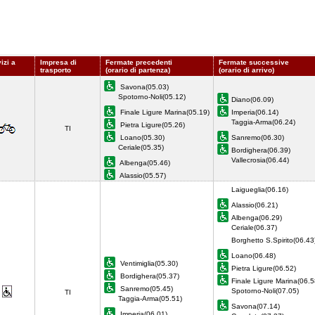
izi a
Impresa di
Fermate precedenti
Fermate successive
trasporto
(orario di partenza)
(orario di arrivo)
Savona(05.03)
Spotorno-Noli(05.12)
Diano(06.09)
Finale Ligure Marina(05.19)
Imperia(06.14)
Taggia-Arma(06.24)
Pietra Ligure(05.26)
TI
Loano(05.30)
Sanremo(06.30)
Ceriale(05.35)
Bordighera(06.39)
Vallecrosia(06.44)
Albenga(05.46)
Alassio(05.57)
Laigueglia(06.16)
Alassio(06.21)
Albenga(06.29)
Ceriale(06.37)
Borghetto S.Spirito(06.43
Loano(06.48)
Ventimiglia(05.30)
Pietra Ligure(06.52)
Bordighera(05.37)
Finale Ligure Marina(06.5
Sanremo(05.45)
Spotorno-Noli(07.05)
TI
Taggia-Arma(05.51)
Savona(07.14)
Imperia(06.01)