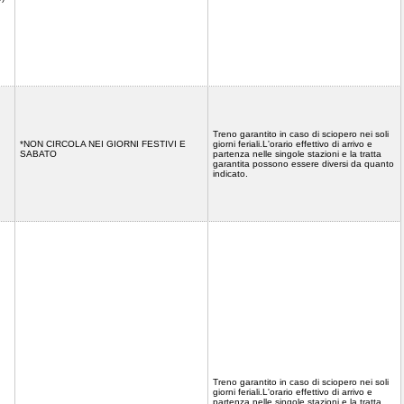
Treno garantito in caso di sciopero nei soli
*NON CIRCOLA NEI GIORNI FESTIVI E
giorni feriali.L'orario effettivo di arrivo e
SABATO
partenza nelle singole stazioni e la tratta
garantita possono essere diversi da quanto
indicato.
Treno garantito in caso di sciopero nei soli
giorni feriali.L'orario effettivo di arrivo e
partenza nelle singole stazioni e la tratta