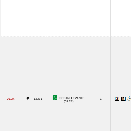
SESTRI LEVANTE
06.34
12331
1
(09.28)