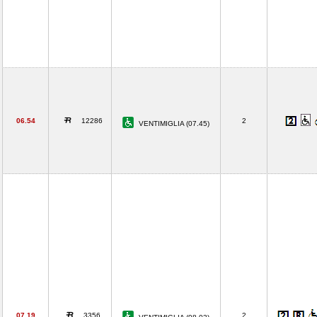
06.54
12286
2
VENTIMIGLIA (07.45)
07.19
3356
2