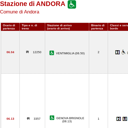
Stazione di ANDORA
Comune di Andora
Orario di
Tipo e n. di
Stazione di arrivo
Binario di
Classi e serv
partenza
treno
(orario di arrivo)
partenza
bordo
06.04
12250
2
VENTIMIGLIA (06.50)
GENOVA BRIGNOLE
06.13
3357
1
(08.13)