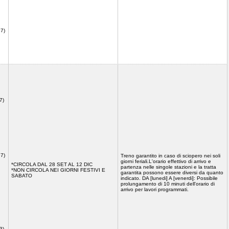
47)
7)
57)
Treno garantito in caso di sciopero nei soli
giorni feriali.L'orario effettivo di arrivo e
*CIRCOLA DAL 28 SET AL 12 DIC
partenza nelle singole stazioni e la tratta
*NON CIRCOLA NEI GIORNI FESTIVI E
garantita possono essere diversi da quanto
SABATO
indicato. DA [lunedi] A [venerdi]: Possibile
prolungamento di 10 minuti dell'orario di
arrivo per lavori programmati.
3)