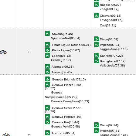
Rapallo(09.02)
Zoagli(09.07)
Chiavari(09.12)
Lavagna(09.16)
Cavi(09.21)
Savona(05.45)
Spotorno-Noli(05.54)
Diano(06.59)
Finale Ligure Marina(06.01)
Imperia(07.04)
Taggia-Arma(07.16)
Pietra Ligure(06.07)
TI
Loano(06.12)
Sanremo(07.22)
Ceriale(06.17)
Bordighera(07.32)
Vallecrosia(07.38)
Albenga(06.31)
Alassio(06.45)
Genova Brignole(05.15)
Genova Piazza Princ.
(05.22)
Genova
Sampierdarena(05.29)
Genova Cornigliano(05.33)
Genova Sestri P.Aer.
(05.36)
Genova Pegli(05.40)
Genova Pra(05.44)
Diano(07.24)
Genova Voltri(05.48)
Imperia(07.31)
Arenzano(05.54)
Taggia-Arma(07.41)
TI