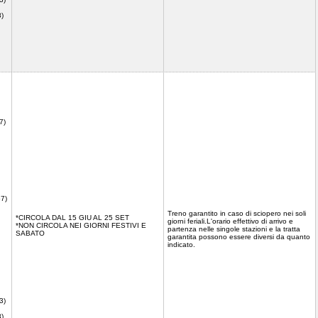
8)
7)
57)
Treno garantito in caso di sciopero nei soli
*CIRCOLA DAL 15 GIU AL 25 SET
giorni feriali.L'orario effettivo di arrivo e
*NON CIRCOLA NEI GIORNI FESTIVI E
partenza nelle singole stazioni e la tratta
SABATO
garantita possono essere diversi da quanto
indicato.
3)
8)