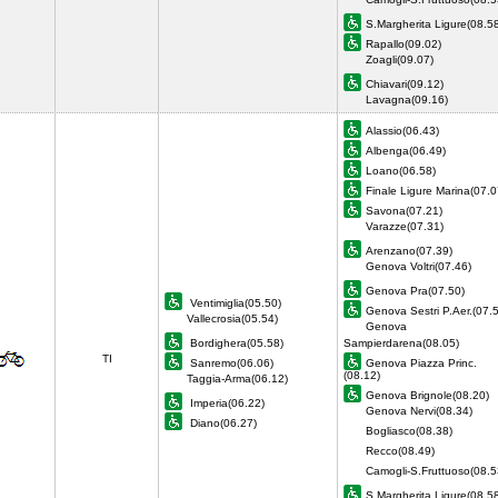
S.Margherita Ligure(08.5
Rapallo(09.02)
Zoagli(09.07)
Chiavari(09.12)
Lavagna(09.16)
Alassio(06.43)
Albenga(06.49)
Loano(06.58)
Finale Ligure Marina(07.0
Savona(07.21)
Varazze(07.31)
Arenzano(07.39)
Genova Voltri(07.46)
Genova Pra(07.50)
Ventimiglia(05.50)
Genova Sestri P.Aer.(07.
Vallecrosia(05.54)
Genova
Bordighera(05.58)
Sampierdarena(08.05)
TI
Sanremo(06.06)
Genova Piazza Princ.
(08.12)
Taggia-Arma(06.12)
Genova Brignole(08.20)
Imperia(06.22)
Genova Nervi(08.34)
Diano(06.27)
Bogliasco(08.38)
Recco(08.49)
Camogli-S.Fruttuoso(08.5
S.Margherita Ligure(08.5