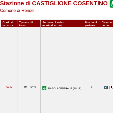
Stazione di CASTIGLIONE COSENTINO
Comune di Rende
Orario di
Tipo e n. di
Stazione di arrivo
Binario di
Classi e 
partenza
treno
(orario di arrivo)
partenza
bordo
06.04
5578
2
NAPOLI CENTRALE (10.18)