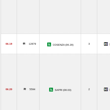
06.19
12879
3
COSENZA (06.28)
06.20
5594
2
SAPRI (08.03)