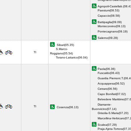
Agropoli-Castellab.(08.4
Paestum(08.53)
Capaccio(08.58)
Battipaglia(09.09)
Montecorvino(09.13)
Pontecagnano(09.19)
Salerno(09.28)
Sibari(05.35)
S.Marco-
TI
Roggiano(05.54)
Torano-Lattarico(06.04)
Paola(06.36)
Fuscaldo(06.43)
Guardia Piemont.T.(06.4
Acquappesa(06.52)
Cetraro(06.56)
Capo Bonifati(07.02)
Belvedere Marittimo(07.
Diamante-
TI
Cosenza(06.13)
Buonvicino(07.14)
Grisolia-S.Maria(07.20)
Marcellina-Verbicaro(07.
Scalea(07.29)
Praja-Ajeta-Tortora(07.3