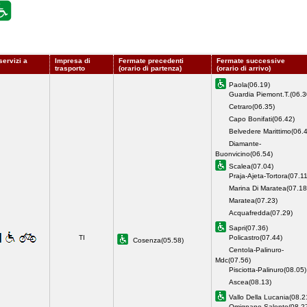
servizi a
Impresa di
Fermate precedenti
Fermate successive
trasporto
(orario di partenza)
(orario di arrivo)
Paola(06.19)
Guardia Piemont.T.(06.3
Cetraro(06.35)
Capo Bonifati(06.42)
Belvedere Marittimo(06.
Diamante-
Buonvicino(06.54)
Scalea(07.04)
Praja-Ajeta-Tortora(07.11
Marina Di Maratea(07.18
Maratea(07.23)
Acquafredda(07.29)
Sapri(07.36)
TI
Policastro(07.44)
Cosenza(05.58)
Centola-Palinuro-
Mdc(07.56)
Pisciotta-Palinuro(08.05)
Ascea(08.13)
Vallo Della Lucania(08.2
Omignano-Salento(08.2