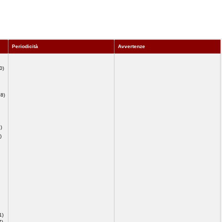
Periodicità
Avvertenze
0)
48)
)
)
1)
7)