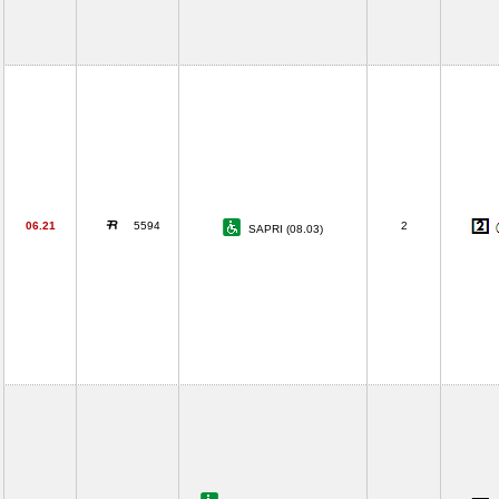
06.21
5594
2
SAPRI (08.03)