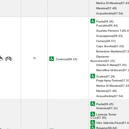
Marina Di Maratea(07.43
Maratea(07.48)
Acquafredda(07.54)
Paola(06.36)
Fuscaldo(06.44)
Guardia Piemont.T.(06.4
Acquappesa(06.53)
Cetraro(06.57)
Capo Bonifati(07.03)
Belvedere Marittimo(07.
Diamante-
TI
Cosenza(06.15)
Buonvicino(07.15)
Grisolia-S.Maria(07.20)
Marcellina-Verbicaro(07.
Scalea(07.29)
Praja-Ajeta-Tortora(07.3
Marina Di Maratea(07.43
Maratea(07.48)
Acquafredda(07.54)
Paola(06.45)
Amantea(07.11)
Lamezia Terme
C.Le(07.30)
Vibo Valentia-Pizzo(07.4
Rosarno(08.04)