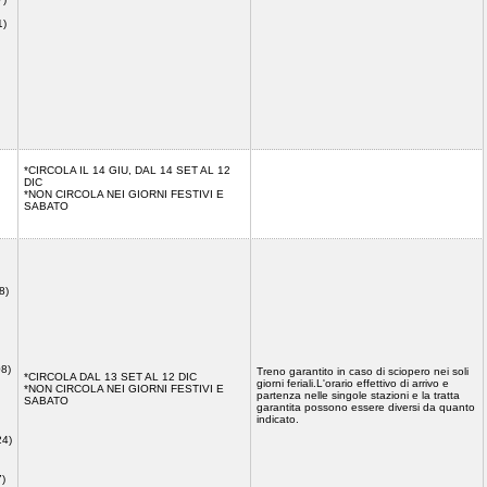
1)
*CIRCOLA IL 14 GIU, DAL 14 SET AL 12
DIC
*NON CIRCOLA NEI GIORNI FESTIVI E
SABATO
8)
08)
Treno garantito in caso di sciopero nei soli
*CIRCOLA DAL 13 SET AL 12 DIC
giorni feriali.L'orario effettivo di arrivo e
*NON CIRCOLA NEI GIORNI FESTIVI E
partenza nelle singole stazioni e la tratta
SABATO
garantita possono essere diversi da quanto
indicato.
24)
7)