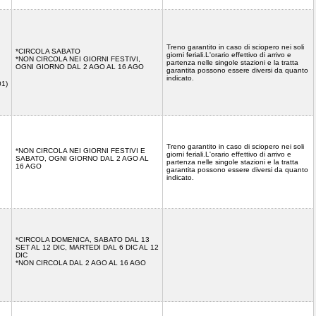
Treno garantito in caso di sciopero nei soli
*CIRCOLA SABATO
giorni feriali.L'orario effettivo di arrivo e
*NON CIRCOLA NEI GIORNI FESTIVI,
partenza nelle singole stazioni e la tratta
OGNI GIORNO DAL 2 AGO AL 16 AGO
garantita possono essere diversi da quanto
indicato.
01)
Treno garantito in caso di sciopero nei soli
*NON CIRCOLA NEI GIORNI FESTIVI E
giorni feriali.L'orario effettivo di arrivo e
SABATO, OGNI GIORNO DAL 2 AGO AL
partenza nelle singole stazioni e la tratta
16 AGO
garantita possono essere diversi da quanto
indicato.
*CIRCOLA DOMENICA, SABATO DAL 13
SET AL 12 DIC, MARTEDI DAL 6 DIC AL 12
DIC
*NON CIRCOLA DAL 2 AGO AL 16 AGO