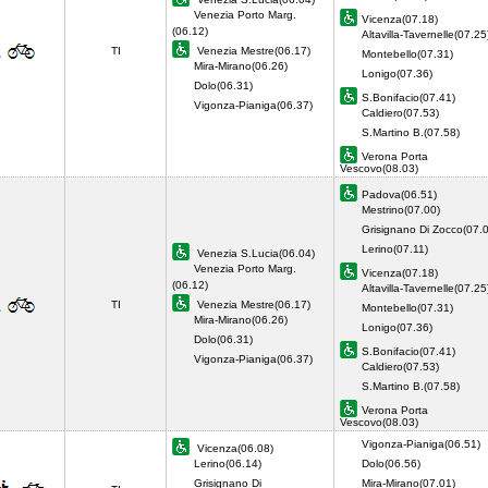
Venezia Porto Marg.
Vicenza(07.18)
(06.12)
Altavilla-Tavernelle(07.25
TI
Venezia Mestre(06.17)
Montebello(07.31)
Mira-Mirano(06.26)
Lonigo(07.36)
Dolo(06.31)
S.Bonifacio(07.41)
Vigonza-Pianiga(06.37)
Caldiero(07.53)
S.Martino B.(07.58)
Verona Porta
Vescovo(08.03)
Padova(06.51)
Mestrino(07.00)
Grisignano Di Zocco(07.
Lerino(07.11)
Venezia S.Lucia(06.04)
Venezia Porto Marg.
Vicenza(07.18)
(06.12)
Altavilla-Tavernelle(07.25
TI
Venezia Mestre(06.17)
Montebello(07.31)
Mira-Mirano(06.26)
Lonigo(07.36)
Dolo(06.31)
S.Bonifacio(07.41)
Vigonza-Pianiga(06.37)
Caldiero(07.53)
S.Martino B.(07.58)
Verona Porta
Vescovo(08.03)
Vigonza-Pianiga(06.51)
Vicenza(06.08)
Lerino(06.14)
Dolo(06.56)
Grisignano Di
Mira-Mirano(07.01)