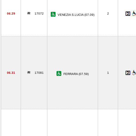
06.29
17072
2
VENEZIA S.LUCIA (07.09)
06.31
17081
1
FERRARA (07.59)