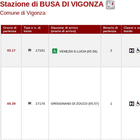
Stazione di BUSA DI VIGONZA
Comune di Vigonza
Orario di
Tipo e n. di
Stazione di arrivo
Binario di
Classi e se
partenza
treno
(orario di arrivo)
partenza
bordo
05.17
17161
2
VENEZIA S.LUCIA (05.56)
05.39
17176
GRISIGNANO DI ZOCCO (05.57)
1