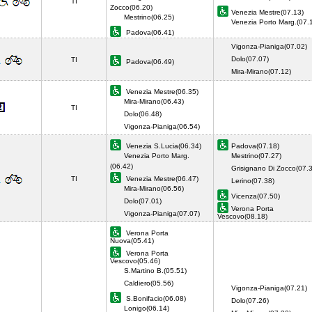
TI
Zocco(06.20)
Venezia Mestre(07.13)
Mestrino(06.25)
Venezia Porto Marg.(07.
Padova(06.41)
Vigonza-Pianiga(07.02)
Dolo(07.07)
TI
Padova(06.49)
Mira-Mirano(07.12)
Venezia Mestre(06.35)
Mira-Mirano(06.43)
TI
Dolo(06.48)
Vigonza-Pianiga(06.54)
Venezia S.Lucia(06.34)
Padova(07.18)
Venezia Porto Marg.
Mestrino(07.27)
(06.42)
Grisignano Di Zocco(07.
TI
Venezia Mestre(06.47)
Lerino(07.38)
Mira-Mirano(06.56)
Vicenza(07.50)
Dolo(07.01)
Verona Porta
Vigonza-Pianiga(07.07)
Vescovo(08.18)
Verona Porta
Nuova(05.41)
Verona Porta
Vescovo(05.46)
S.Martino B.(05.51)
Caldiero(05.56)
Vigonza-Pianiga(07.21)
S.Bonifacio(06.08)
Dolo(07.26)
Lonigo(06.14)