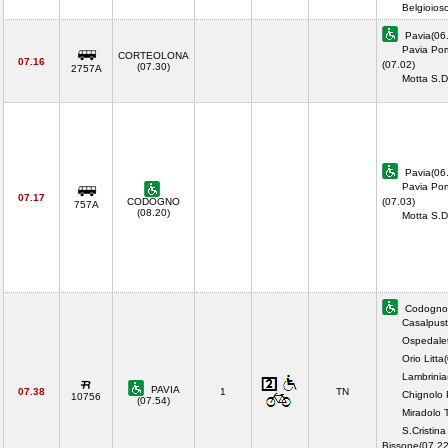
Belgioio
Pavia(06
Pavia Por
CORTEOLONA
07.16
(07.02)
(07.30)
2757A
Motta S.
Pavia(06
Pavia Por
07.17
CODOGNO
(07.03)
757A
(08.20)
Motta S.
Codogno(
Casalpust
Ospedalet
Orio Litta
Lambrinia
PAVIA
07.38
1
TN
Chignolo 
10756
(07.54)
Miradolo 
S.Cristina
Bissone(07.22