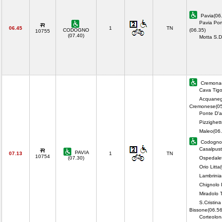
Pavia(06
Pavia Por
06.45
1
TN
CODOGNO
(06.35)
10755
(07.40)
Motta S.
Cremona(
Cava Tigo
Acquaneg
Cremonese(05
Ponte D'a
Pizzighet
Maleo(06.
Codogno(
Casalpust
PAVIA
07.13
1
TN
10754
(07.30)
Ospedalet
Orio Litta
Lambrinia
Chignolo 
Miradolo 
S.Cristina
Bissone(06.56
Corteolon