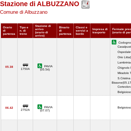
Stazione di ALBUZZANO
Comune di Albuzzano
Stazione di
Orario
Tipo e
Binario
Classi e
arrivo
Impresa di
Fermate prec
di
n. di
di
servizi a
(orario di
trasporto
(orario di pa
partenza
treno
partenza
bordo
arrivo)
Codogno(
Casalpust
Ospedalet
Orio Litta
Lambrinia
PAVIA
05.38
Chignolo 
1750A
(05.54)
Miradolo 
S.Cristina
Bissone(05.17
Corteolon
Belgioio
PAVIA
Belgioio
06.42
2752A
(07.07)