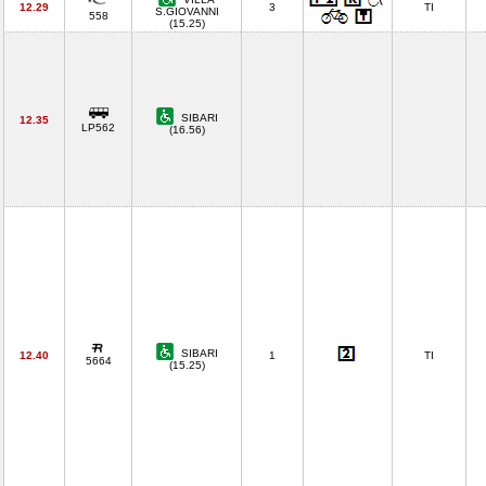
12.29
3
TI
S.GIOVANNI
558
(15.25)
SIBARI
12.35
LP562
(16.56)
SIBARI
12.40
1
TI
5664
(15.25)