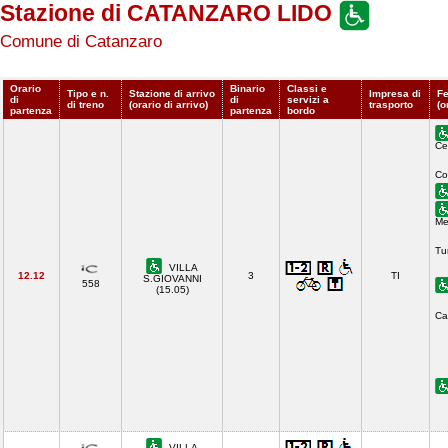
Stazione di CATANZARO LIDO
Comune di Catanzaro
Orario
Binario
Classi e
Tipo e n.
Stazione di arrivo
Impresa di
Fe
di
di
servizi a
di treno
(orario di arrivo)
trasporto
(o
partenza
partenza
bordo
Ce
Co
Me
Tu
VILLA
12.12
3
TI
S.GIOVANNI
558
(15.05)
Ca
VILLA