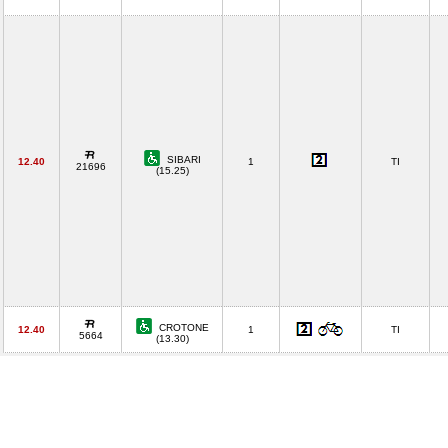
SIBARI
12.40
1
TI
21696
(15.25)
CROTONE
12.40
1
TI
5664
(13.30)