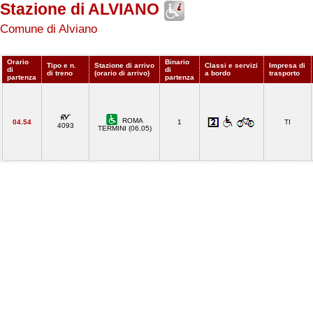
Stazione di ALVIANO
Comune di Alviano
Orario
Binario
Tipo e n.
Stazione di arrivo
Classi e servizi
Impresa di
di
di
di treno
(orario di arrivo)
a bordo
trasporto
partenza
partenza
ROMA
04.54
1
TI
4093
TERMINI (06.05)