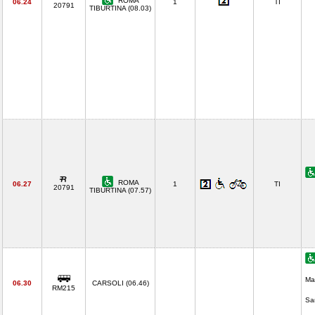
ROMA
06.24
1
TI
20791
TIBURTINA (08.03)
ROMA
06.27
1
TI
20791
TIBURTINA (07.57)
Ma
06.30
CARSOLI (06.46)
RM215
Sa