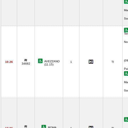
Ma
Sa
Ter
No
(0
AVEZZANO
10.26
1
TI
34682
(11.15)
Pa
Ma
Sa
ROMA