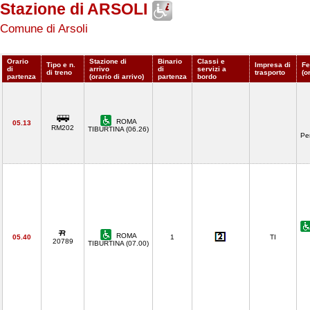
Stazione di ARSOLI
Comune di Arsoli
Orario
Stazione di
Binario
Classi e
Tipo e n.
Impresa di
Fe
di
arrivo
di
servizi a
di treno
trasporto
(o
partenza
(orario di arrivo)
partenza
bordo
ROMA
05.13
RM202
TIBURTINA (06.26)
Pe
ROMA
05.40
1
TI
20789
TIBURTINA (07.00)