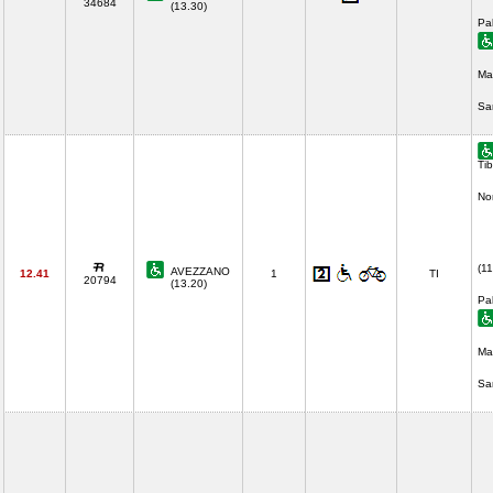
34684
(13.30)
Pa
Ma
Sa
Tib
No
(11
AVEZZANO
12.41
1
TI
20794
(13.20)
Pa
Ma
Sa