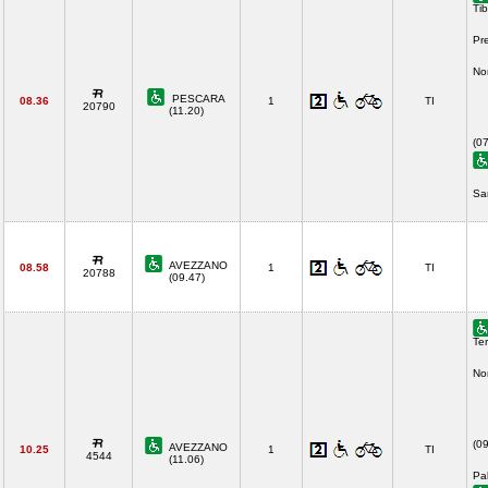
Tib
Pr
No
PESCARA
08.36
1
TI
20790
(11.20)
(0
Sa
AVEZZANO
08.58
1
TI
20788
(09.47)
Ter
No
(0
AVEZZANO
10.25
1
TI
4544
(11.06)
Pa