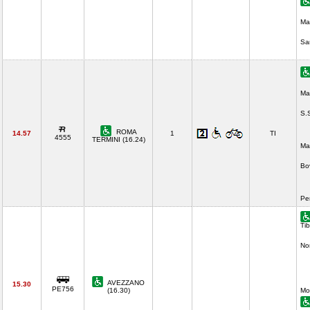
Ma
Sa
Ma
S.
ROMA
14.57
1
TI
4555
TERMINI (16.24)
Ma
Bo
Pe
Tib
No
AVEZZANO
15.30
PE756
(16.30)
Mo