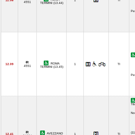
12.06
1
TI
4551
TERMINI (13.44)
Pe
ROMA
12.09
1
TI
4551
TERMINI (13.45)
Pe
Tib
No
(11
AVEZZANO
12.41
1
TI