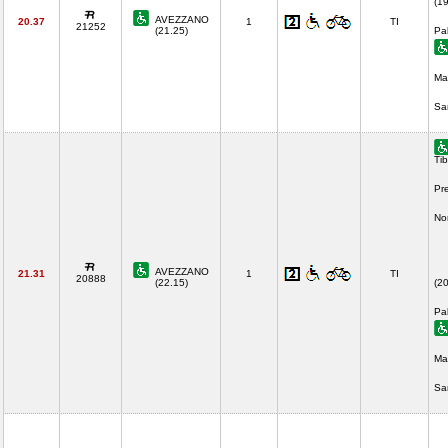
(1
AVEZZANO
20.37
1
TI
21252
(21.25)
Pa
Ma
Sa
Tib
Pr
No
AVEZZANO
21.31
1
TI
20888
(22.15)
(2
Pa
Ma
Sa