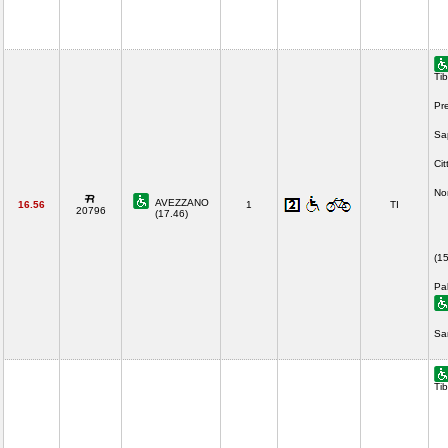
Tib
Pr
Sa
Cit
No
AVEZZANO
16.56
1
TI
20796
(17.46)
(1
Pa
Sa
Tib