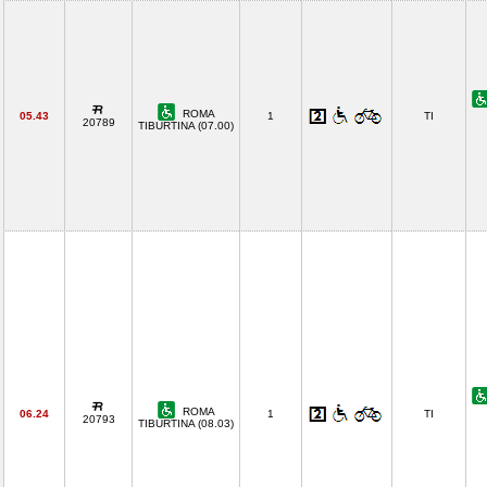
ROMA
05.43
1
TI
20789
TIBURTINA (07.00)
ROMA
06.24
1
TI
20793
TIBURTINA (08.03)