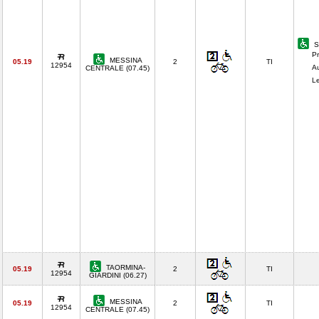
S
Pr
MESSINA
05.19
2
TI
12954
A
CENTRALE (07.45)
Le
TAORMINA-
05.19
2
TI
12954
GIARDINI (06.27)
MESSINA
05.19
2
TI
12954
CENTRALE (07.45)