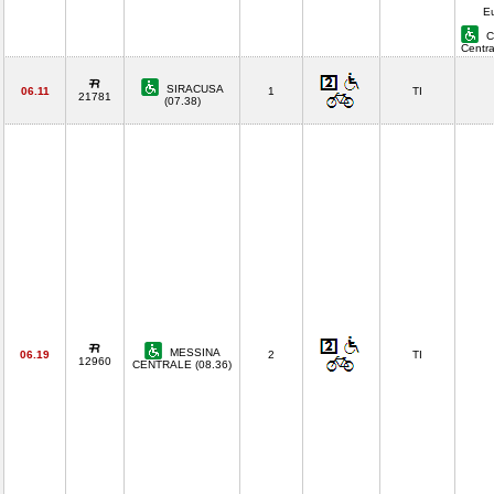
E
C
Centr
SIRACUSA
06.11
1
TI
21781
(07.38)
MESSINA
06.19
2
TI
12960
CENTRALE (08.36)