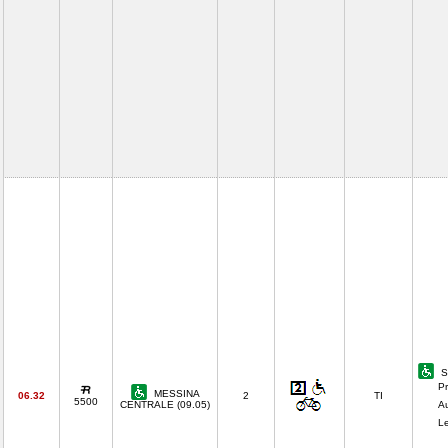
S
Pr
MESSINA
06.32
2
TI
5500
CENTRALE (09.05)
A
Le