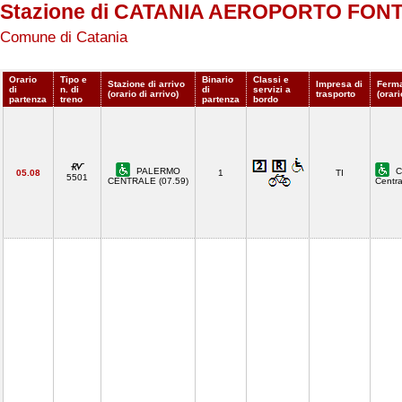
Stazione di CATANIA AEROPORTO FO
Comune di Catania
Orario
Tipo e
Binario
Classi e
Stazione di arrivo
Impresa di
Ferma
di
n. di
di
servizi a
(orario di arrivo)
trasporto
(orari
partenza
treno
partenza
bordo
PALERMO
C
05.08
1
TI
5501
CENTRALE (07.59)
Centr