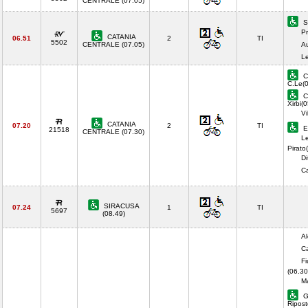
CENTRALE (07.05)
S
Pr
CATANIA
06.51
2
TI
5502
CENTRALE (07.05)
A
Le
Ca
C.Le(0
Ca
Xirbi(
Vi
CATANIA
07.20
2
TI
E
21518
CENTRALE (07.30)
Le
Pirato
Di
C
SIRACUSA
07.24
1
TI
5697
(08.49)
Al
Ca
Fi
(06.30
Ma
Gi
Ripost