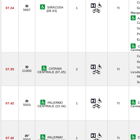
Ca
SIRACUSA
07.24
1
TI
Gu
5697
(08.43)
Manga
Ac
Ca
O
Pi
E
C
Centr
Ca
G
Vi
CATANIA
07.35
2
TI
21900
CENTRALE (07.45)
Licodi
Mi
S
PALERMO
C
07.42
1
TI
5503
CENTRALE (10.34)
Centr
PALERMO
C
07.42
1
TI
5503