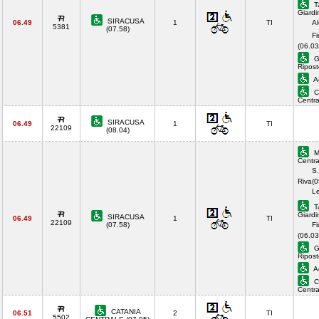
T
Giardi
SIRACUSA
06.49
1
TI
Al
5381
(07.58)
Fi
(06.03
Gi
Ripost
Ac
C
Centr
SIRACUSA
06.49
1
TI
22109
(08.04)
M
Centra
S.
Riva(0
Le
T
Giardi
SIRACUSA
06.49
1
TI
22109
(07.58)
Fi
(06.03
Gi
Ripost
Ac
C
Centr
CATANIA
06.51
2
TI
5502