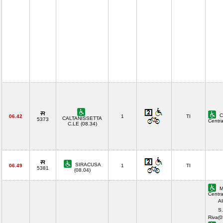
C
06.42
1
TI
CALTANISSETTA
5373
Centr
C.LE (08.34)
SIRACUSA
06.49
1
TI
5381
(08.04)
M
Centra
Al
S.
Riva(0