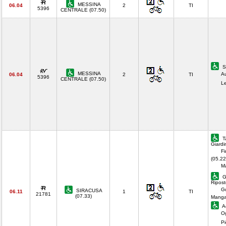
MESSINA
06.04
2
TI
5396
CENTRALE (07.50)
S
MESSINA
A
06.04
2
TI
5396
CENTRALE (07.50)
Le
T
Giardi
Fi
(05.22
Ma
Gi
Ripost
Gu
SIRACUSA
06.11
1
TI
21781
(07.33)
Manga
Ac
O
Pi