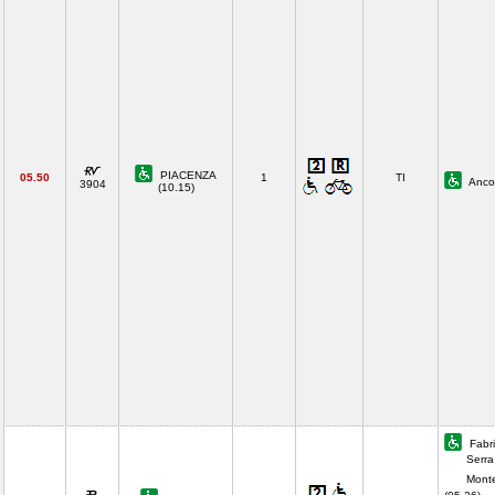
PIACENZA
05.50
1
TI
Anco
3904
(10.15)
Fabri
Serra
Monte