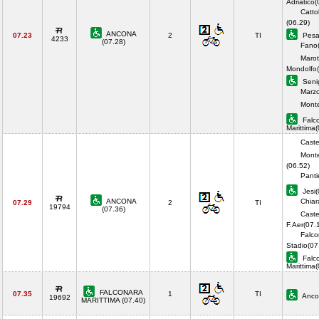
Adriatico(
Catto
(06.29)
ANCONA
07.23
2
TI
Pesa
4233
(07.28)
Fano(
Marot
Mondolfo(
Senig
Marzo
Monte
Falc
Marittima
Caste
Monte
(06.52)
Panti
Jesi(
ANCONA
Chiar
07.29
2
TI
19794
(07.36)
Castel
F.Aer(07.
Falco
Stadio(07
Falc
Marittima
FALCONARA
07.35
1
TI
Anco
19692
MARITTIMA (07.40)