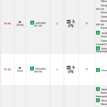
Albac
Genga
(06.15)
Serra
Caste
Monte
ANCONA
07.04
2
TI
(06.34)
19792
(07.10)
Panti
Jesi(
Chiar
Castel
F.Aer(06.
Falc
Marittima
PESARO
07.16
1
TI
Anco
4232
(08.08)
Rimin
Rimin
Miramare(
Ricci
Misa