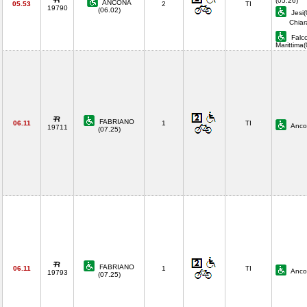
(05.26)
ANCONA
05.53
2
TI
19790
(06.02)
Jesi(
Chiar
Falc
Marittima
FABRIANO
06.11
1
TI
Anco
19711
(07.25)
FABRIANO
06.11
1
TI
Anco
19793
(07.25)