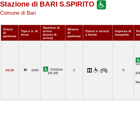
Stazione di BARI S.SPIRITO
Comune di Bari
Stazione di
Orario
Binario
Tipo e n. di
arrivo
Classi e servizi
Impresa di
Fe
di
di
treno
(orario di
a bordo
trasporto
(o
partenza
partenza
arrivo)
Ce
FOGGIA
04.30
4300
3
TI
(05.49)
(0
Ma