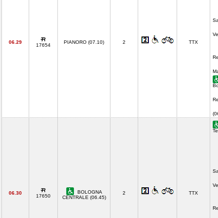
Sa
Ve
06.29
PIANORO (07.10)
2
TTX
17654
Re
Ma
Bo
Re
(
Te
Sa
Ve
BOLOGNA
06.30
2
TTX
17650
CENTRALE (06.45)
Re