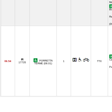
Ma
Bo
Re
(
Ce
PORRETTA
06.54
1
TTX
17735
TERME (08.01)
Pa