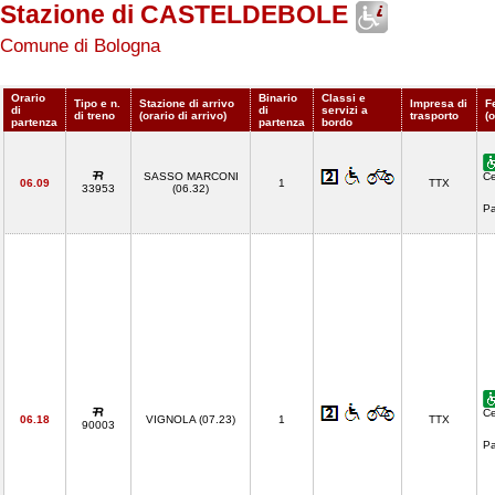
Stazione di CASTELDEBOLE
Comune di Bologna
Orario
Binario
Classi e
Tipo e n.
Stazione di arrivo
Impresa di
F
di
di
servizi a
di treno
(orario di arrivo)
trasporto
(
partenza
partenza
bordo
SASSO MARCONI
Ce
06.09
1
TTX
33953
(06.32)
Pa
Ce
06.18
VIGNOLA (07.23)
1
TTX
90003
Pa