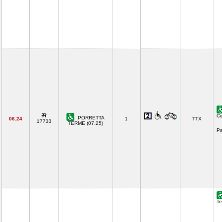
Ce
PORRETTA
06.24
1
TTX
17733
TERME (07.25)
Pa
Te