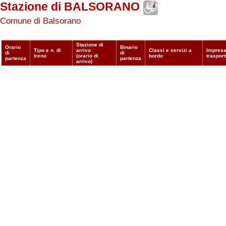
Stazione di BALSORANO
Comune di Balsorano
Stazione di
Orario
Binario
Tipo e n. di
arrivo
Classi e servizi a
Impresa
di
di
treno
(orario di
bordo
traspor
partenza
partenza
arrivo)