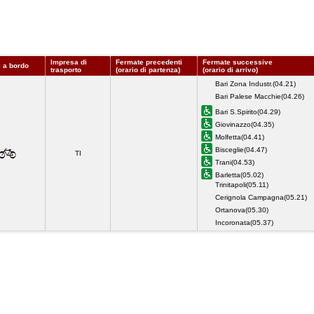
Impresa di
Fermate precedenti
Fermate successive
i a bordo
trasporto
(orario di partenza)
(orario di arrivo)
Bari Zona Industr.(04.21)
Bari Palese Macchie(04.26)
Bari S.Spirito(04.29)
Giovinazzo(04.35)
Molfetta(04.41)
Bisceglie(04.47)
TI
Trani(04.53)
Barletta(05.02)
Trinitapoli(05.11)
Cerignola Campagna(05.21)
Ortanova(05.30)
Incoronata(05.37)