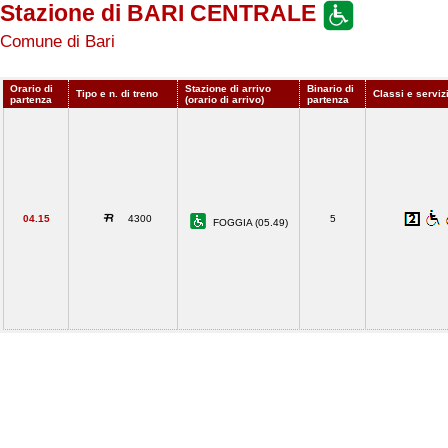
Stazione di BARI CENTRALE
Comune di Bari
Orario di
Stazione di arrivo
Binario di
Tipo e n. di treno
Classi e serviz
partenza
(orario di arrivo)
partenza
04.15
4300
5
FOGGIA (05.49)