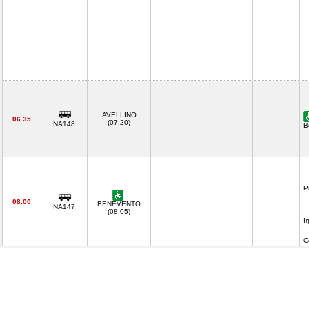
AVELLINO
06.35
(07.20)
NA148
B
P
08.00
BENEVENTO
NA147
(08.05)
I
C