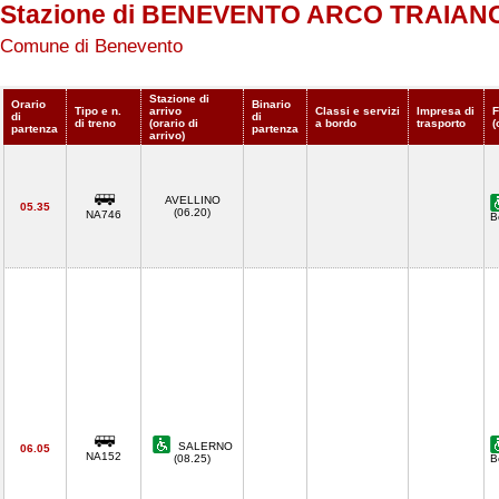
Stazione di BENEVENTO ARCO TRAIAN
Comune di Benevento
Stazione di
Orario
Binario
Tipo e n.
arrivo
Classi e servizi
Impresa di
F
di
di
di treno
(orario di
a bordo
trasporto
(
partenza
partenza
arrivo)
AVELLINO
05.35
(06.20)
NA746
B
SALERNO
06.05
NA152
(08.25)
B