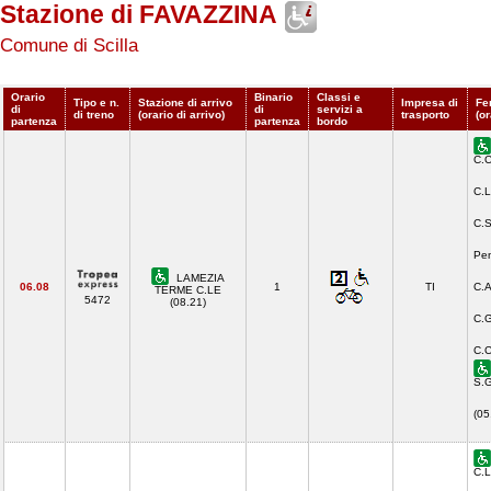
Stazione di FAVAZZINA
Comune di Scilla
Orario
Binario
Classi e
Tipo e n.
Stazione di arrivo
Impresa di
Fe
di
di
servizi a
di treno
(orario di arrivo)
trasporto
(or
partenza
partenza
bordo
C.C
C.L
C.S
Pen
LAMEZIA
06.08
1
TI
C.A
TERME C.LE
5472
(08.21)
C.G
C.C
S.G
(05
C.L