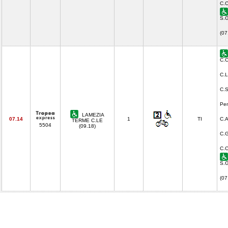
C.C
S.G
(07
C.C
C.L
C.S
Pen
LAMEZIA
07.14
1
TI
C.A
TERME C.LE
5504
(09.18)
C.G
C.C
S.G
(07