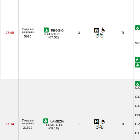
REGGIO
07.05
2
TI
C.CENTRALE
5685
(07.52)
Vat
C.C
C.L
C.S
Pen
LAMEZIA
07.14
1
TI
C.A
TERME C.LE
21522
(09.18)
C.G