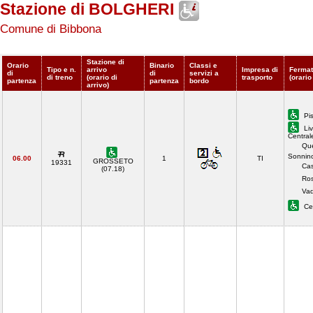
Stazione di BOLGHERI
Comune di Bibbona
Stazione di
Orario
Binario
Classi e
Tipo e n.
arrivo
Impresa di
Fermat
di
di
servizi a
di treno
(orario di
trasporto
(orario
partenza
partenza
bordo
arrivo)
Pis
Liv
Central
Que
Sonnino
06.00
1
TI
GROSSETO
19331
Cas
(07.18)
Ros
Vad
Ce