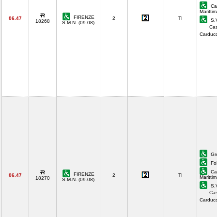
Cam
Maritti
FIRENZE
06.47
2
TI
S.V
18268
S.M.N. (09.08)
Ca
Carduc
Gro
Fol
Cam
FIRENZE
06.47
2
TI
Maritti
18270
S.M.N. (09.08)
S.V
Ca
Carduc