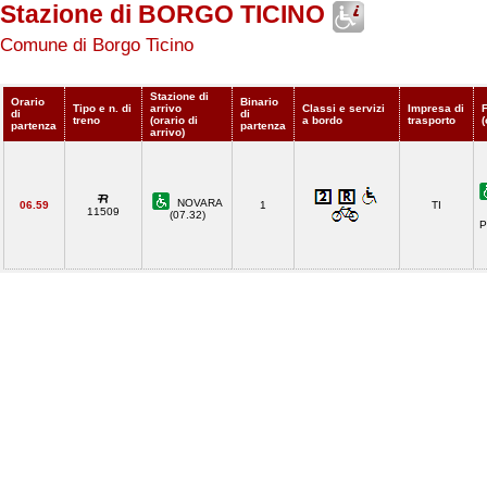
Stazione di BORGO TICINO
Comune di Borgo Ticino
Stazione di
Orario
Binario
Tipo e n. di
arrivo
Classi e servizi
Impresa di
di
di
treno
(orario di
a bordo
trasporto
(
partenza
partenza
arrivo)
NOVARA
06.59
1
TI
11509
(07.32)
P