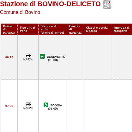
Stazione di BOVINO-DELICETO
Comune di Bovino
Orario
Stazione di
Binario
Tipo e n. di
Classi e servizi
Impresa di
di
arrivo
di
treno
a bordo
trasporto
partenza
(orario di arrivo)
partenza
BENEVENTO
06.15
NA824
(08.00)
FOGGIA
07.20
NA823
(08.05)