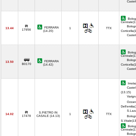
Castel
Bolog
Centrale(1
Bolog
FERRARA
13.44
1
TTX
17956
(14.20)
Corticella(
Castel
Bolog
Centrale(1
Bolog
FERRARA
13.50
B0170
(14.42)
Corticella(
Castel
Imola
Castel
(13.15)
Varign
Ozzan
Dell'emilia
S.Lazz
S.PIETRO IN
14.02
1
TTX
17478
CASALE (14.13)
Bolog
S.Vitale(1
Bolog
Centrale(1
Bolog