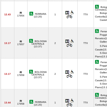
Bolog
Centrale(1
Bolog
FERRARA
12.43
1
TTX
17954
(13.20)
Corticella(
Castel
Ferrar
Poggi
Renatico(1
BOLOGNA
Gallie
13.17
2
TTX
CENTRALE
17957
S.Piet
(13.37)
Casale(13.
S.Gior
Piano(13.
Ferrar
Poggi
Renatico(1
BOLOGNA
Gallie
13.17
2
TTX
CENTRALE
17959
S.Piet
(13.37)
Casale(13.
S.Gior
Piano(13.
Bolog
Centrale(1
Bolog
FERRARA
13.44
1
TTX
17958
(14.20)
Corticella(