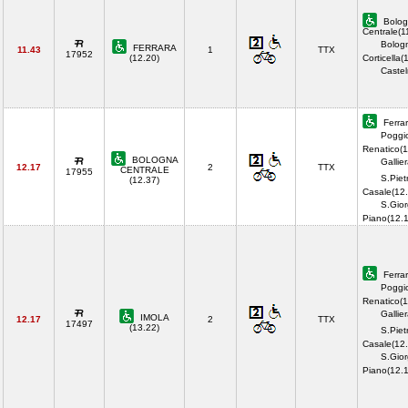
Bolog
Centrale(1
Bolog
FERRARA
11.43
1
TTX
17952
(12.20)
Corticella(
Castel
Ferrar
Poggi
Renatico(1
BOLOGNA
Gallie
12.17
2
TTX
CENTRALE
17955
S.Piet
(12.37)
Casale(12.
S.Gior
Piano(12.
Ferrar
Poggi
Renatico(1
Gallie
IMOLA
12.17
2
TTX
17497
(13.22)
S.Piet
Casale(12.
S.Gior
Piano(12.