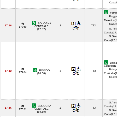
Castel
Ferrar
Poggi
Renatico(1
BOLOGNA
Gallie
17.16
2
TTX
CENTRALE
17969
S.Piet
(17.37)
Casale(17.
S.Gior
Piano(17.
Bolog
Centrale(1
Bolog
ROVIGO
17.42
1
TTX
17964
(18.58)
Corticella(
Castel
S.Piet
BOLOGNA
Casale(17.
17.56
2
TTX
CENTRALE
17521
S.Gior
(18.15)
Piano(17.