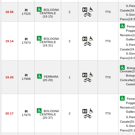
S.Piet
BOLOGNA
Casale(18.
18.56
2
TTX
CENTRALE
17525
S.Gior
(19.15)
Piano(18.
Ferrar
Poggi
Renatico(1
BOLOGNA
Gallie
19.14
2
TTX
CENTRALE
17973
S.Piet
(19.31)
Casale(19.
S.Gior
Piano(19.
Bolog
Centrale(1
Bolog
FERRARA
19.43
1
TTX
17968
(20.20)
Corticella(
Castel
Ferrar
Poggi
Renatico(1
BOLOGNA
Gallie
20.17
2
TTX
CENTRALE
17975
S.Piet
(20.37)
Casale(20.
S.Gior
Piano(20.