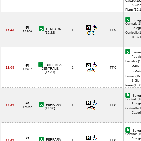
Casale(15.
S.Gior
Piano(15.
Bolog
Centrale(1
Bolog
FERRARA
15.43
1
TTX
17960
(16.22)
Corticella(
Castel
Ferrar
Poggi
Renatico(1
BOLOGNA
Gallie
16.09
2
TTX
CENTRALE
17967
S.Piet
(16.31)
Casale(15.
S.Gior
Piano(16.
Bolog
Centrale(1
Bolog
FERRARA
16.43
1
TTX
17962
(17.20)
Corticella(
Castel
Bolog
Centrale(1
Bolog
FERRARA
16.43
1
TTX