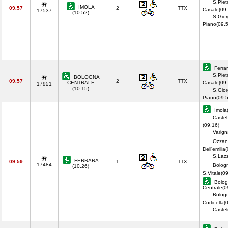
S.Piet
IMOLA
09.57
2
TTX
Casale(09.
17537
(10.52)
S.Gior
Piano(09.
Ferrar
S.Piet
BOLOGNA
09.57
2
TTX
CENTRALE
Casale(09.
17951
(10.15)
S.Gior
Piano(09.
Imola
Castel
(09.16)
Varign
Ozzan
Dell'emilia
S.Lazz
FERRARA
09.59
1
TTX
17484
Bolog
(10.26)
S.Vitale(0
Bolog
Centrale(0
Bolog
Corticella(
Castel