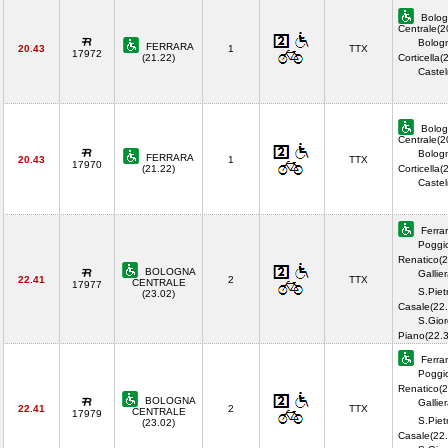
Bolog
Centrale(2
Bolog
FERRARA
20.43
1
TTX
17972
(21.22)
Corticella(
Castel
Bolog
Centrale(2
Bolog
FERRARA
20.43
1
TTX
17970
(21.22)
Corticella(
Castel
Ferrar
Poggi
Renatico(2
BOLOGNA
Gallie
22.41
2
TTX
CENTRALE
17977
S.Piet
(23.02)
Casale(22.
S.Gior
Piano(22.
Ferrar
Poggi
Renatico(2
BOLOGNA
Gallie
22.41
2
TTX
CENTRALE
17979
S.Piet
(23.02)
Casale(22.