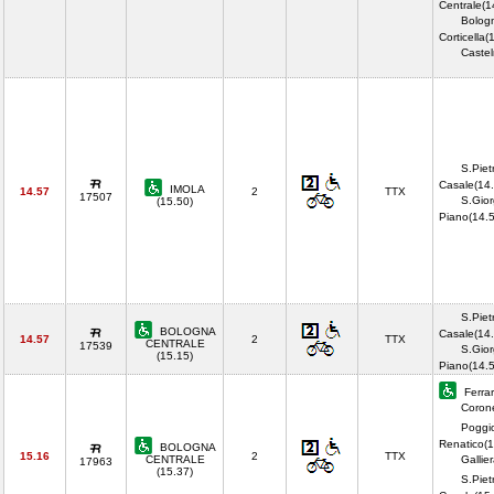
Centrale(1
Bolog
Corticella(
Castel
S.Piet
Casale(14.
IMOLA
14.57
2
TTX
17507
S.Gior
(15.50)
Piano(14.
S.Piet
BOLOGNA
Casale(14.
14.57
2
TTX
CENTRALE
17539
S.Gior
(15.15)
Piano(14.
Ferrar
Corone
Poggi
Renatico(1
BOLOGNA
15.16
2
TTX
CENTRALE
Gallie
17963
(15.37)
S.Piet