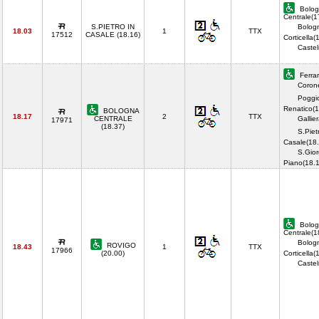
Bolog
Centrale(1
S.PIETRO IN
Bolog
18.03
1
TTX
17512
CASALE (18.16)
Corticella(
Castel
Ferrar
Corone
Poggi
Renatico(1
BOLOGNA
18.17
2
TTX
CENTRALE
Gallie
17971
(18.37)
S.Piet
Casale(18.
S.Gior
Piano(18.
Bolog
Centrale(1
Bolog
ROVIGO
18.43
1
TTX
17966
(20.00)
Corticella(
Castel