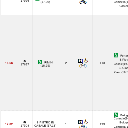
17976
(17.20)
Corticella(
Castel
Ferrar
S.Piet
RIMINI
16.56
2
TTX
Casale(16.
17627
(18.55)
S.Gior
Piano(16.
Bolog
Centrale(1
S.PIETRO IN
Bolog
17.02
1
TTX
17508
CASALE (17.13)
Corticella(