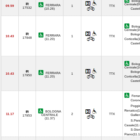
Bolog
Centrale(0
FERRARA
09.59
1
TTX
17532
(10.26)
Castel
Bolog
Centrale(1
Bolog
FERRARA
10.43
1
TTX
17948
(11.20)
Corticella(
Castel
Bolog
Centrale(1
Bolog
FERRARA
10.43
1
TTX
17950
(11.20)
Corticella(
Castel
Ferrar
Corone
Poggi
Renatico(1
BOLOGNA
11.17
2
TTX
CENTRALE
Gallie
17953
(11.37)
S.Piet
Casale(11.
S.Gior
Piano(11.