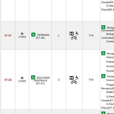
Casale(06.
S.Gior
Piano(06.
Bolog
Centrale(0
Bolog
FERRARA
07.07
1
TTX
17944
(07.38)
Corticella(
Castel
Rovig
Arqua'
Polese
Occhio
Ponte
Ferrar
BOLOGNA
07.22
2
TTX
Corone
CENTRALE
17945
(07.41)
Poggi
Renatico(0
Gallie
S.Piet
Casale(07.
S.Gior
Piano(07.
Rimini