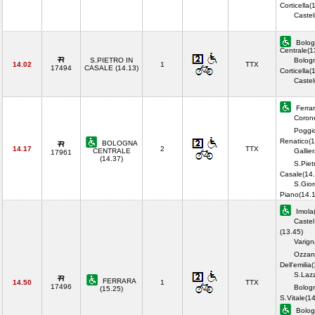
Corticella(
Castel
Bolog
Centrale(1
S.PIETRO IN
Bolog
14.02
1
TTX
17494
CASALE (14.13)
Corticella(
Castel
Ferrar
Corone
Poggi
Renatico(1
BOLOGNA
14.17
2
TTX
CENTRALE
Gallie
17961
(14.37)
S.Piet
Casale(14.
S.Gior
Piano(14.
Imola
Castel
(13.45)
Varign
Ozzan
Dell'emilia
S.Lazz
FERRARA
14.50
1
TTX
17496
Bolog
(15.25)
S.Vitale(1
Bolog