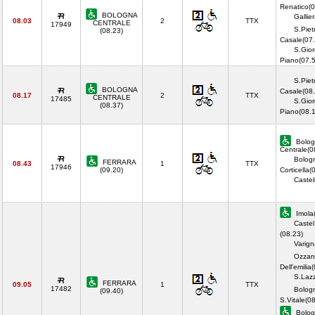
Renatico(0
BOLOGNA
Gallie
08.03
2
TTX
CENTRALE
17949
S.Piet
(08.23)
Casale(07.
S.Gior
Piano(07.
S.Piet
BOLOGNA
Casale(08.
08.17
2
TTX
CENTRALE
17485
S.Gior
(08.37)
Piano(08.
Bolog
Centrale(0
Bolog
FERRARA
08.43
1
TTX
17946
(09.20)
Corticella(
Castel
Imola
Castel
(08.23)
Varign
Ozzan
Dell'emilia
S.Lazz
FERRARA
09.05
1
TTX
17482
Bolog
(09.40)
S.Vitale(0
Bolog