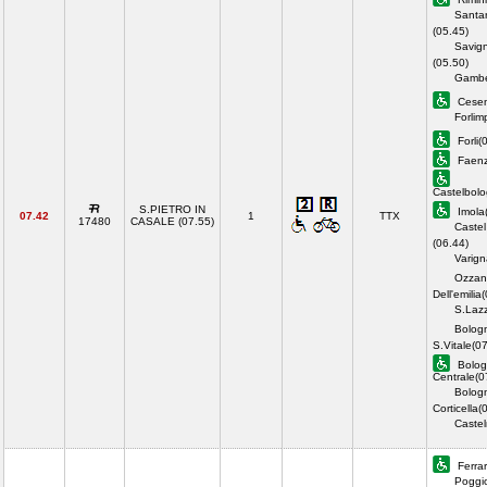
Santar
(05.45)
Savig
(05.50)
Gambe
Cesen
Forlim
Forli(
Faenz
Castelbol
S.PIETRO IN
Imola
07.42
1
TTX
17480
CASALE (07.55)
Castel
(06.44)
Varign
Ozzan
Dell'emilia
S.Lazz
Bolog
S.Vitale(0
Bolog
Centrale(0
Bolog
Corticella(
Castel
Ferrar
Poggi