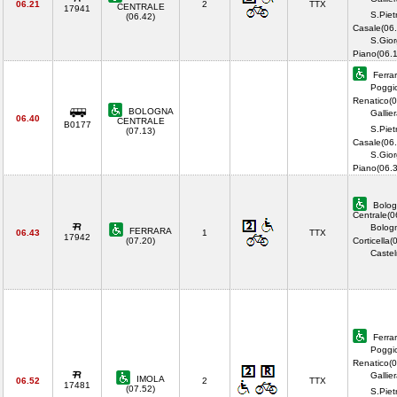
06.21
2
TTX
CENTRALE
17941
S.Piet
(06.42)
Casale(06.
S.Gior
Piano(06.
Ferrar
Poggi
Renatico(0
BOLOGNA
Gallie
06.40
CENTRALE
B0177
S.Piet
(07.13)
Casale(06.
S.Gior
Piano(06.
Bolog
Centrale(0
Bolog
FERRARA
06.43
1
TTX
17942
(07.20)
Corticella(
Castel
Ferrar
Poggi
Renatico(0
Gallie
IMOLA
06.52
2
TTX
17481
(07.52)
S.Piet