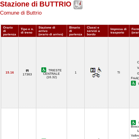
Stazione di BUTTRIO
Comune di Buttrio
Orario
Stazione di
Binario
Classi e
Tipo e n.
Impresa di
Ferm
di
arrivo
di
servizi a
di treno
trasporto
(orar
partenza
(orario di arrivo)
partenza
bordo
C
V
TRIESTE
15.16
1
TI
G
CENTRALE
17363
(16.32)
Friuli
U
T
Bosco
U
Valbr