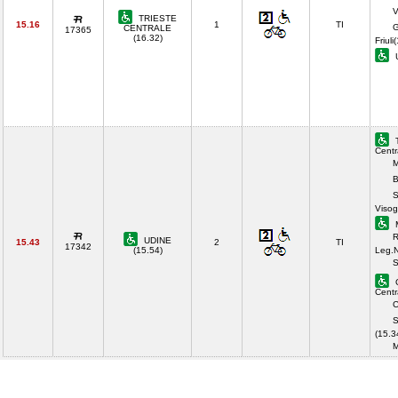
V
TRIESTE
15.16
1
TI
G
CENTRALE
17365
(16.32)
Friuli
U
T
Centr
M
B
S
Visog
M
R
UDINE
15.43
2
TI
17342
(15.54)
Leg.N
S
G
Centr
C
S
(15.3
M