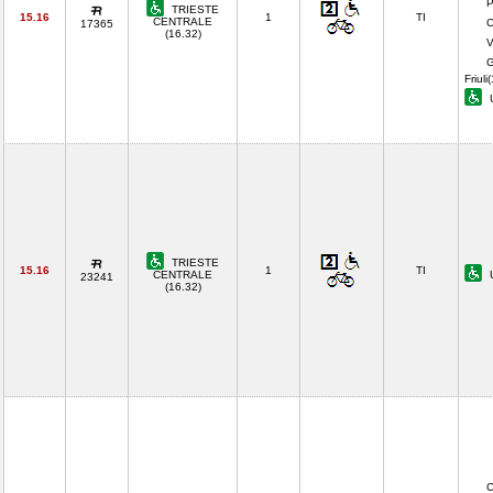
P
TRIESTE
15.16
1
TI
CENTRALE
C
17365
(16.32)
V
G
Friuli
U
TRIESTE
15.16
1
TI
CENTRALE
U
23241
(16.32)
C