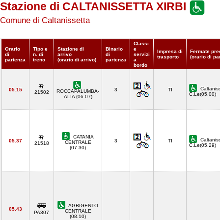
Stazione di CALTANISSETTA XIRBI
Comune di Caltanissetta
Classi
Orario
Tipo e
Stazione di
Binario
e
Impresa di
Fermate pre
di
n. di
arrivo
di
servizi
trasporto
(orario di pa
partenza
treno
(orario di arrivo)
partenza
a
bordo
Caltanis
05.15
3
TI
ROCCAPALUMBA-
21502
C.Le(05.00)
ALIA (06.07)
CATANIA
Caltanis
05.37
3
TI
CENTRALE
21518
C.Le(05.29)
(07.30)
AGRIGENTO
05.43
CENTRALE
PA307
(08.10)