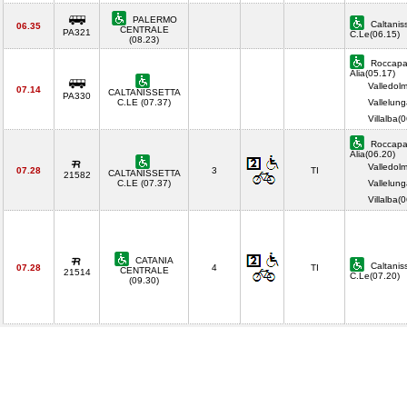
PALERMO
Caltanis
06.35
CENTRALE
PA321
C.Le(06.15)
(08.23)
Roccapa
Alia(05.17)
Valledol
07.14
CALTANISSETTA
PA330
C.LE (07.37)
Vallelung
Villalba
Roccapa
Alia(06.20)
Valledol
07.28
3
TI
CALTANISSETTA
21582
C.LE (07.37)
Vallelung
Villalba
CATANIA
Caltanis
07.28
4
TI
CENTRALE
21514
C.Le(07.20)
(09.30)