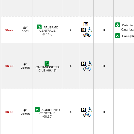
Catania 
PALERMO
Cataniaa
06.26
1
TI
CENTRALE
5501
(07.59)
Enna(06
06.33
4
TI
CALTANISSETTA
21505
C.LE (06.41)
AGRIGENTO
06.33
4
TI
CENTRALE
21505
(08.10)