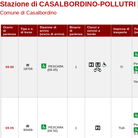
Stazione di CASALBORDINO-POLLUTRI
Comune di Casalbordino
Orario
Stazione di
Binario
Classi e
Tipo e n.
Impresa di
Fe
di
arrivo
di
servizi a
di treno
trasporto
(o
partenza
(orario di arrivo)
partenza
bordo
Pe
PESCARA
09.00
1
TI
19706
(09.45)
S.
Va
Pe
PESCARA
09.05
1
TUA
90468
(09.50)
S.