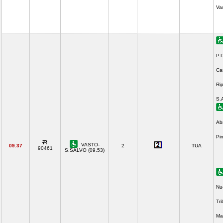
Va
P.
Ca
Ri
S.
Ab
Pi
VASTO-
09.37
2
TUA
90461
S.SALVO (09.53)
Nu
Tr
Ma