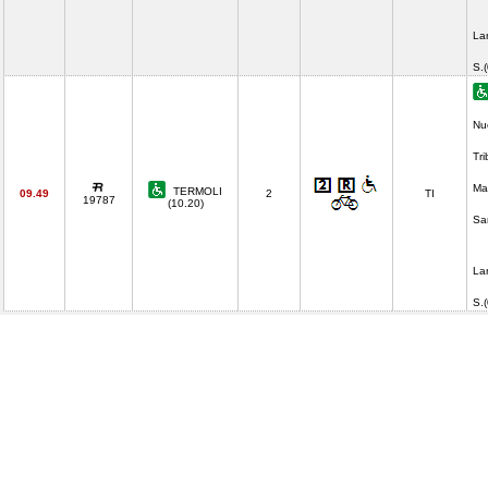
La
S.
Nu
Tr
Ma
TERMOLI
09.49
2
TI
19787
(10.20)
Sa
La
S.