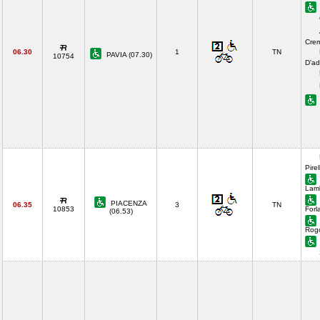
Cre
06.30
1
TN
PAVIA (07.30)
10754
D'ad
Pirel
Lamb
PIACENZA
06.35
3
TN
10853
Forl
(06.53)
Rog