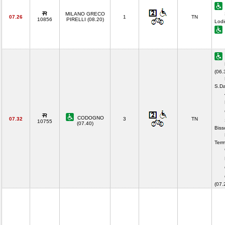
MILANO GRECO
07.26
1
TN
10856
PIRELLI (08.20)
Lodi
(06.
S.Da
CODOGNO
07.32
3
TN
10755
(07.40)
Biss
Term
(07