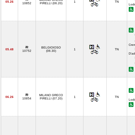
05.26
1
TN
10852
PIRELLI (06.20)
Lodi
Cre
BELGIOIOSO
05.48
1
TN
10752
(06.30)
D'ad
MILANO GRECO
06.26
1
TN
10854
PIRELLI (07.20)
Lodi