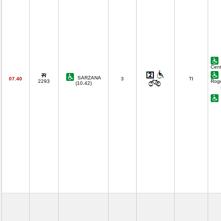
Cent
SARZANA
07.40
3
TI
2293
Rog
(10.42)