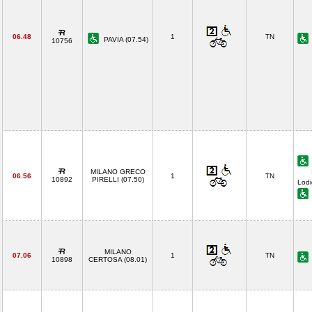
06.48
1
TN
PAVIA (07.54)
10756
MILANO GRECO
06.56
1
TN
10892
PIRELLI (07.50)
Lodi
MILANO
07.06
1
TN
10898
CERTOSA (08.01)