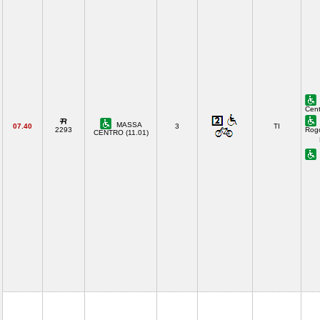
Cent
MASSA
07.40
3
TI
2293
Rog
CENTRO (11.01)