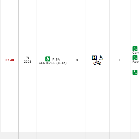
Cent
PISA
07.40
3
TI
2293
Rog
CENTRALE (11.45)