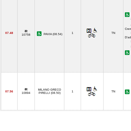
Cre
07.48
1
TN
PAVIA (08.54)
10758
D'ad
MILANO GRECO
07.56
1
TN
10894
PIRELLI (08.50)