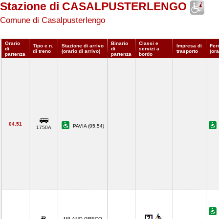
Stazione di CASALPUSTERLENGO
Comune di Casalpusterlengo
Orario
Binario
Classi e
Tipo e n.
Stazione di arrivo
Impresa di
Fer
di
di
servizi a
di treno
(orario di arrivo)
trasporto
(ora
partenza
partenza
bordo
04.51
PAVIA (05.54)
1750A
MILANO GRECO