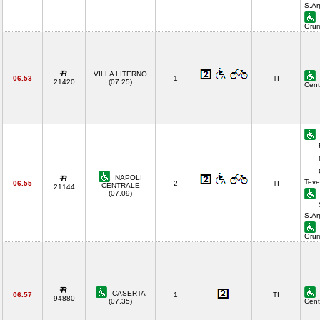
S.Ar
Gru
VILLA LITERNO
06.53
1
TI
21420
(07.25)
Cent
NAPOLI
Teve
06.55
2
TI
CENTRALE
21144
(07.09)
S.Ar
Gru
CASERTA
06.57
1
TI
94880
(07.35)
Cent