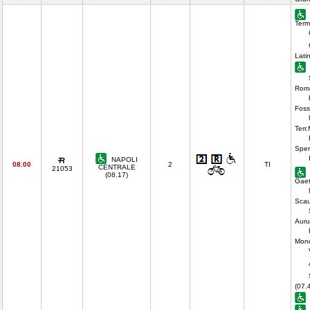
Term
Lati
Rom
Foss
Terr
Sper
NAPOLI
08.00
2
TI
CENTRALE
21053
(08.17)
Gaet
Scau
Auru
Mond
(07.