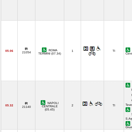
ROMA
05.06
1
TI
21054
TERMINI (07.34)
Cent
NAPOLI
Teve
05.32
2
TI
CENTRALE
21140
(05.45)
S.Ar
Gru