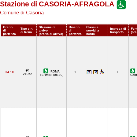
Stazione di CASORIA-AFRAGOLA
Comune di Casoria
Orario
Stazione di
Binario
Classi e
Tipo e n.
Impresa di
Fer
di
arrivo
di
servizi a
di treno
trasporto
(ora
partenza
(orario di arrivo)
partenza
bordo
ROMA
04.10
1
TI
21052
TERMINI (06.30)
Cent