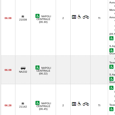
Auru
Mond
NAPOLI
Arno
06.08
2
TI
CENTRALE
21039
(06.30)
(05.
S.Ar
Gru
Teve
NAPOLI
06.08
CENTRALE
NA232
(06.22)
S.Ar
Gru
NAPOLI
Teve
06.28
2
TI
CENTRALE
21142
(06.45)