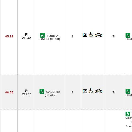
FORMIA-
05.38
1
TI
21042
GAETA (06.50)
Cent
CASERTA
06.05
1
TI
21177
(06.44)
Cent
Gaet
Scau