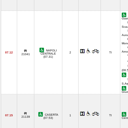
Gaet
Scau
Auru
Mond
NAPOLI
Arno
07.12
2
TI
CENTRALE
21041
(07.31)
(06.
S.Ar
Gru
CASERTA
07.15
1
TI
21139
(07.53)
Cent