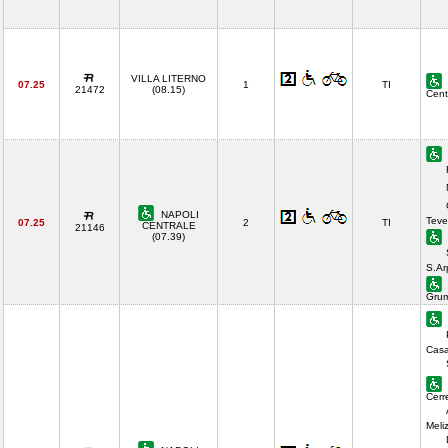
VILLA LITERNO
07.25
1
TI
21472
(08.15)
Cent
NAPOLI
Teve
07.25
2
TI
CENTRALE
21146
(07.39)
S.Ar
Gru
Casa
Cerr
Meli