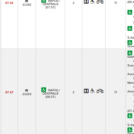
NAPOLI
(06.
07.41
2
TI
CENTRALE
21192
(07.57)
S.Ar
Gru
Gaet
Scau
Auru
Mond
NAPOLI
Arno
07.47
2
TI
CENTRALE
21043
(08.07)
(07.
S.Ar
Gru