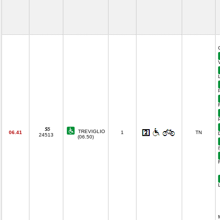
TREVIGLIO
06.41
1
TN
24513
(06.50)