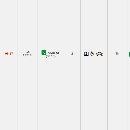
VARESE
06.17
2
TN
24516
(08.18)