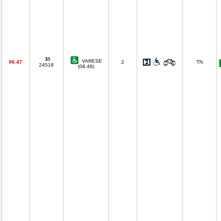
VARESE
06.47
2
TN
24518
(08.48)