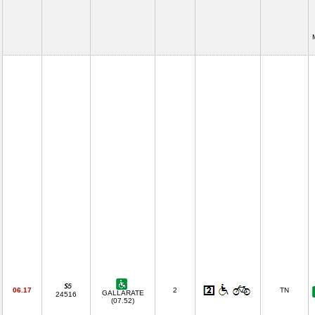
06.17
2
TN
GALLARATE
24516
(07.52)