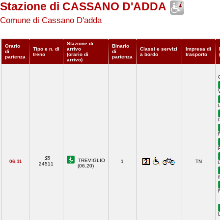
Stazione di CASSANO D'ADDA
Comune di Cassano D'adda
Stazione di
Orario
Binario
Tipo e n. di
arrivo
Classi e servizi
Impresa di
di
di
treno
(orario di
a bordo
trasporto
partenza
partenza
arrivo)
TREVIGLIO
06.11
1
TN
24511
(06.20)