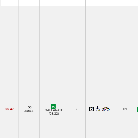
06.47
2
TN
GALLARATE
24518
(08.22)