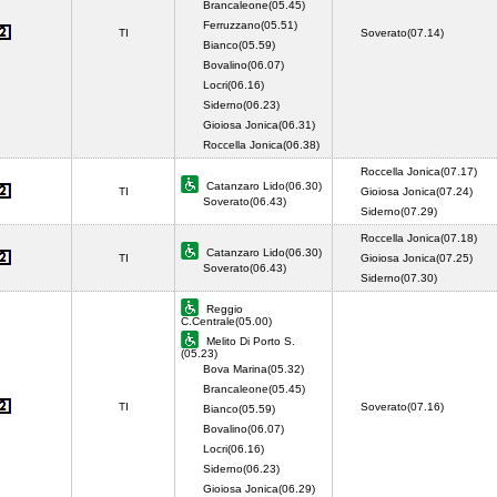
Brancaleone(05.45)
Ferruzzano(05.51)
TI
Soverato(07.14)
Bianco(05.59)
Bovalino(06.07)
Locri(06.16)
Siderno(06.23)
Gioiosa Jonica(06.31)
Roccella Jonica(06.38)
Roccella Jonica(07.17)
Catanzaro Lido(06.30)
TI
Gioiosa Jonica(07.24)
Soverato(06.43)
Siderno(07.29)
Roccella Jonica(07.18)
Catanzaro Lido(06.30)
TI
Gioiosa Jonica(07.25)
Soverato(06.43)
Siderno(07.30)
Reggio
C.Centrale(05.00)
Melito Di Porto S.
(05.23)
Bova Marina(05.32)
Brancaleone(05.45)
TI
Soverato(07.16)
Bianco(05.59)
Bovalino(06.07)
Locri(06.16)
Siderno(06.23)
Gioiosa Jonica(06.29)