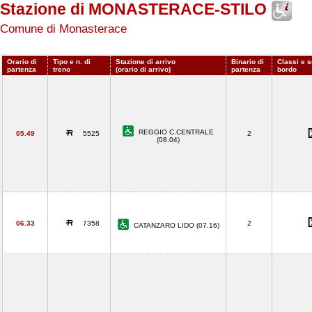
Stazione di MONASTERACE-STILO
Comune di Monasterace
Orario di
Tipo e n. di
Stazione di arrivo
Binario di
Classi e s
partenza
treno
(orario di arrivo)
partenza
bordo
REGGIO C.CENTRALE
05.49
5525
2
(08.04)
06.33
7358
2
CATANZARO LIDO (07.16)