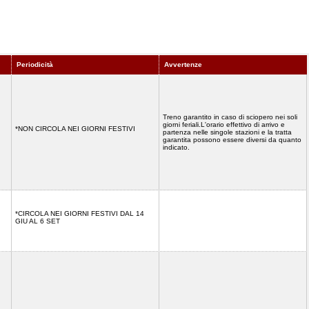
Periodicità
Avvertenze
Treno garantito in caso di sciopero nei soli
giorni feriali.L'orario effettivo di arrivo e
*NON CIRCOLA NEI GIORNI FESTIVI
partenza nelle singole stazioni e la tratta
garantita possono essere diversi da quanto
indicato.
*CIRCOLA NEI GIORNI FESTIVI DAL 14
GIU AL 6 SET