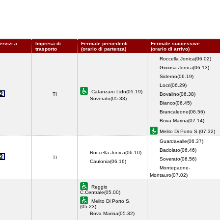
ervizi a
Impresa di
Fermate precedenti
Fermate successive
trasporto
(orario di partenza)
(orario di arrivo)
Roccella Jonica(06.02)
Gioiosa Jonica(06.13)
Siderno(06.19)
Locri(06.29)
Catanzaro Lido(05.19)
TI
Bovalino(06.38)
Soverato(05.33)
Bianco(06.45)
Brancaleone(06.56)
Bova Marina(07.14)
Melito Di Porto S.(07.32)
Guardavalle(06.37)
Badolato(06.46)
Roccella Jonica(06.10)
TI
Soverato(06.56)
Caulonia(06.16)
Montepaone-
Montauro(07.02)
Reggio
C.Centrale(05.00)
Melito Di Porto S.
(05.23)
Bova Marina(05.32)