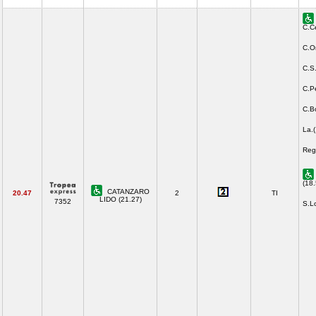
C.C
C.O
C.S
C.Pe
C.B
La.
Reg
(18.
CATANZARO
20.47
2
TI
LIDO (21.27)
7352
S.L