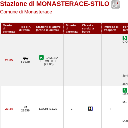
Stazione di MONASTERACE-STILO
Comune di Monasterace
Orario
Binario
Classi e
Tipo e n.
Stazione di arrivo
Impresa di
Fer
di
di
servizi a
di treno
(orario di arrivo)
trasporto
(or
partenza
partenza
bordo
C.C
LAMEZIA
20.05
TERME C.LE
L794D
(22.05)
Jon
Jon
Lid
Mon
20.34
LOCRI (21.22)
2
TI
21959
D.J